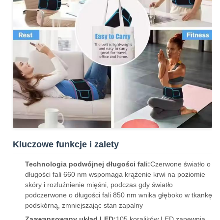
Kluczowe funkcje i zalety
Technologia podwójnej długości fali:
Czerwone światło o
długości fali 660 nm wspomaga krążenie krwi na poziomie
skóry i rozluźnienie mięśni, podczas gdy światło
podczerwone o długości fali 850 nm wnika głęboko w tkankę
podskórną, zmniejszając stan zapalny
Zaawansowany układ LED:
105 koralików LED zapewnia