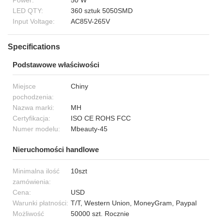
Power:
50 W
LED QTY:
360 sztuk 5050SMD
Input Voltage:
AC85V-265V
Specifications
Podstawowe właściwości
Miejsce
Chiny
pochodzenia:
Nazwa marki:
MH
Certyfikacja:
ISO CE ROHS FCC
Numer modelu:
Mbeauty-45
Nieruchomości handlowe
Minimalna ilość
10szt
zamówienia:
Cena:
USD
Warunki płatności:
T/T, Western Union, MoneyGram, Paypal
Możliwość
50000 szt. Rocznie