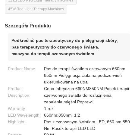
12szt LED Red Light Therapy Machines
45W Red Light Therapy Machines
Szczegóły Produktu
Podkreślić:
pas terapeutyczny do pielęgnacji skóry
,
pas terapeutyczny do czerwonego światła
,
maszyna do terapii czerwonym światłem
Product Name:
Pas do terapii światłem czerwonym 660nm
850nm Pielęgnacja ciała na podczerwień
ukierunkowana na utra
Product
Cena fabryczna 660NM850NM Pasek terapii
Description:
czerwonego światła do rozluźnienia
zapalenia mięśni Poprawi
Warranty:
1 rok
LED Wavelength:
660nm:850nm=1:2
Highlight:
Pas z czerwonym światłem LED, 660 nm 850
Nm Pasek terapii LED LED