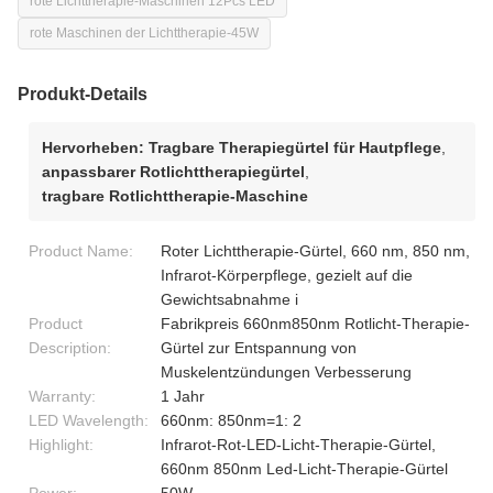
rote Lichttherapie-Maschinen 12Pcs LED
rote Maschinen der Lichttherapie-45W
Produkt-Details
Hervorheben:
Tragbare Therapiegürtel für Hautpflege
,
anpassbarer Rotlichttherapiegürtel
,
tragbare Rotlichttherapie-Maschine
Product Name:
Roter Lichttherapie-Gürtel, 660 nm, 850 nm,
Infrarot-Körperpflege, gezielt auf die
Gewichtsabnahme i
Product
Fabrikpreis 660nm850nm Rotlicht-Therapie-
Description:
Gürtel zur Entspannung von
Muskelentzündungen Verbesserung
Warranty:
1 Jahr
LED Wavelength:
660nm: 850nm=1: 2
Highlight:
Infrarot-Rot-LED-Licht-Therapie-Gürtel,
660nm 850nm Led-Licht-Therapie-Gürtel