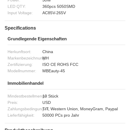
Power:
50W
LED QTY:
360pcs 5050SMD
Input Voltage:
AC85V-265V
Specifications
Grundlegende Eigenschaften
Herkunftsort:
China
Markenbezeichnung:
MH
Zertifizierung:
ISO CE ROHS FCC
Modellnummer:
MBEauty-45
Immobilienhandel
Mindestbestellmenge:
10 Stück
Preis:
USD
Zahlungsbedingungen:
T/T, Western Union, MoneyGram, Paypal
Lieferfähigkeit:
50000 PCs pro Jahr