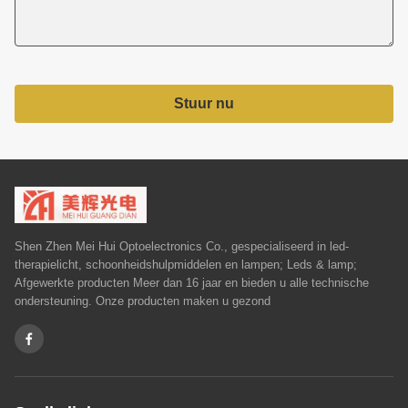
Stuur nu
Shen Zhen Mei Hui Optoelectronics Co., gespecialiseerd in led-
therapielicht, schoonheidshulpmiddelen en lampen; Leds & lamp;
Afgewerkte producten Meer dan 16 jaar en bieden u alle technische
ondersteuning. Onze producten maken u gezond