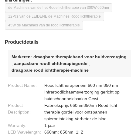
Markeringen:
de Machines van de het Rode lichttherapie van 300W 660nm
12Pcs van de LEIDENE de Machines Rood lichttherapie
45W de Machines van de rood lichttherapie
Productdetails
Markeren:
draagbare therapieband voor huidverzorging
,
aanpasbare roodlichttherapiegordel
,
draagbare roodlichttherapie-machine
Product Name:
Roodlichttherapieriem 660 nm 850 nm
Infraroodlichaamsverzorging gericht op
huidschoonheidssalon Gewi
Product
Fabrieksprijs 660nm850nm Rood licht
Description:
therapie gordel voor ontspannen
spierontsteking Verbeter de bloe
Warranty:
1 jaar
LED Wavelength:
660nm: 850nm=1: 2