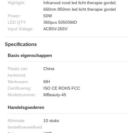
Highlight:
Infrarood rood led licht therapie gordel,
660nm 850nm led licht therapie gordel
Power:
50W
LED QTY:
360pcs 5050SMD
Input Voltage:
AC85V-265V
Specifications
Basis eigenschappen
Plaats van
China
herkomst:
Merknaam:
MH
Certificering:
ISO CE ROHS FCC
Modelnummer:
MBeauty-45
Handelsgoederen
Minimale
10 stuks
bestelhoeveelheid: