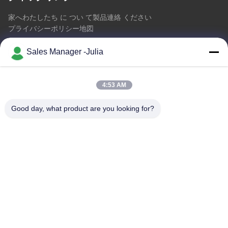
家へ
わたしたち に つい て
製品
連絡 ください
プライバシーポリシー
地図
Sales Manager -Julia
連絡 ください
4:53 AM
アドレス:: 床8/9の範囲、No2 Dezhengの道、ShiLongZaiのコ
ミュニティ、十堰市の町、BaoAn地区、シンセン中国を開拓す
Good day, what product are you looking for?
るA2 ZhongTai情報工業団地
メール:
julia@idoo-lighting.com
電話番号:: 86-15814437841
今すぐ問い合わせ
詳細については、お気軽にお問い合わせください。
今すぐ問い合わせ