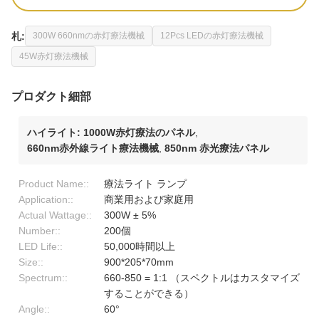
札:
300W 660nmの赤灯療法機械
12Pcs LEDの赤灯療法機械
45W赤灯療法機械
プロダクト細部
ハイライト:
1000W赤灯療法のパネル
,
660nm赤外線ライト療法機械
,
850nm 赤光療法パネル
Product Name::
療法ライト ランプ
Application::
商業用および家庭用
Actual Wattage::
300W ± 5%
Number::
200個
LED Life::
50,000時間以上
Size::
900*205*70mm
Spectrum::
660-850 = 1:1 （スペクトルはカスタマイズ
することができる）
Angle::
60°