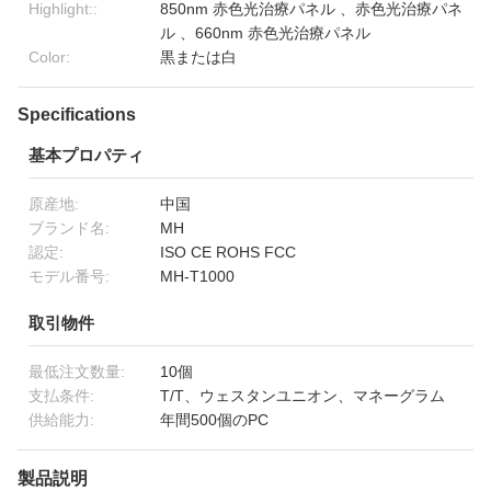
Highlight::
850nm 赤色光治療パネル 、赤色光治療パネ
ル 、660nm 赤色光治療パネル
Color:
黒または白
Specifications
基本プロパティ
原産地:
中国
ブランド名:
MH
認定:
ISO CE ROHS FCC
モデル番号:
MH-T1000
取引物件
最低注文数量:
10個
支払条件:
T/T、ウェスタンユニオン、マネーグラム
供給能力:
年間500個のPC
製品説明