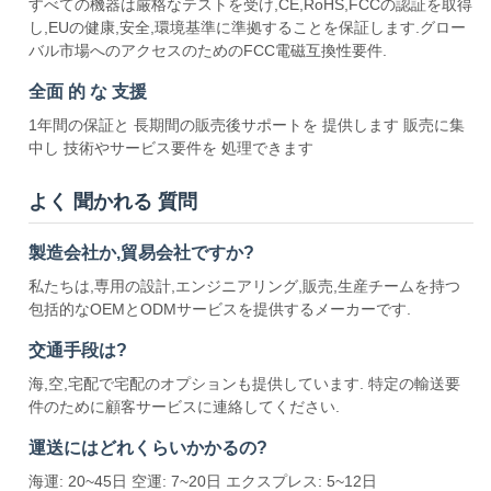
すべての機器は厳格なテストを受け,CE,RoHS,FCCの認証を取得
し,EUの健康,安全,環境基準に準拠することを保証します.グロー
バル市場へのアクセスのためのFCC電磁互換性要件.
全面 的 な 支援
1年間の保証と 長期間の販売後サポートを 提供します 販売に集
中し 技術やサービス要件を 処理できます
よく 聞かれる 質問
製造会社か,貿易会社ですか?
私たちは,専用の設計,エンジニアリング,販売,生産チームを持つ
包括的なOEMとODMサービスを提供するメーカーです.
交通手段は?
海,空,宅配で宅配のオプションも提供しています. 特定の輸送要
件のために顧客サービスに連絡してください.
運送にはどれくらいかかるの?
海運: 20~45日 空運: 7~20日 エクスプレス: 5~12日