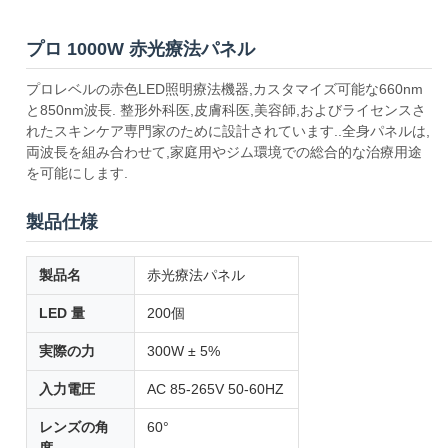
プロ 1000W 赤光療法パネル
プロレベルの赤色LED照明療法機器,カスタマイズ可能な660nm
と850nm波長. 整形外科医,皮膚科医,美容師,およびライセンスさ
れたスキンケア専門家のために設計されています..全身パネルは,
両波長を組み合わせて,家庭用やジム環境での総合的な治療用途
を可能にします.
製品仕様
製品名
赤光療法パネル
LED 量
200個
実際の力
300W ± 5%
入力電圧
AC 85-265V 50-60HZ
レンズの角
60°