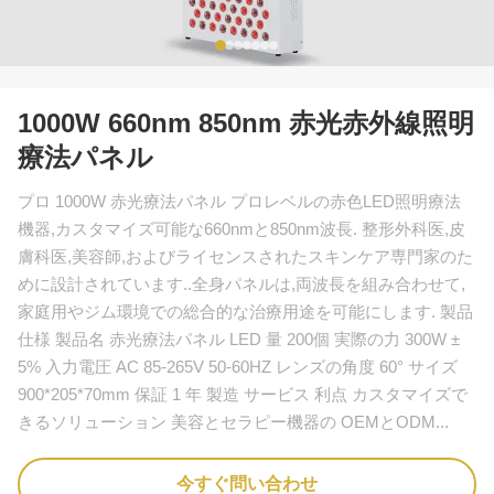
1000W 660nm 850nm 赤光赤外線照明
療法パネル
プロ 1000W 赤光療法パネル プロレベルの赤色LED照明療法
機器,カスタマイズ可能な660nmと850nm波長. 整形外科医,皮
膚科医,美容師,およびライセンスされたスキンケア専門家のた
めに設計されています..全身パネルは,両波長を組み合わせて,
家庭用やジム環境での総合的な治療用途を可能にします. 製品
仕様 製品名 赤光療法パネル LED 量 200個 実際の力 300W ±
5% 入力電圧 AC 85-265V 50-60HZ レンズの角度 60° サイズ
900*205*70mm 保証 1 年 製造 サービス 利点 カスタマイズで
きるソリューション 美容とセラピー機器の OEMとODM...
今すぐ問い合わせ