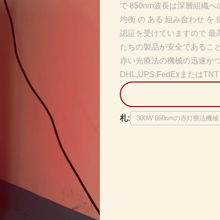
で 850nm波長は深層組織へ
均衡 の ある 組み合わせ を 提
認証を受けていますので 最
たちの製品が安全であること
赤い光療法の機械の迅速かつ
DHL,UPS,FedExまたはTN
札:
300W 660nmの赤灯療法機械