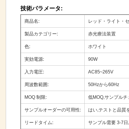
技術パラメータ:
商品名:
レッド・ライト・セラピ
製品カテゴリー:
赤光療法装置
色:
ホワイト
実効電源:
90W
入力電圧:
AC85~265V
周波数範囲:
50Hzから60Hz
MOQ 制限:
低MOQ,サンプル
サンプルオーダーの可用性:
はい,テストと品質
リードタイム:
サンプル需要 3-7