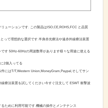
ーションです. この製品はISO,CE,ROHS,FCC と品質
善したい人にとって理想的な選択です.半身赤光療法や遠赤外線療法装置
ンです 50Hz-60Hzの周波数帯があります様々な用途に使える
M箱に2個入ってる
estern Union,MoneyGram,Paypal,そしてサン
赤外線療法装置を試してください今すぐ注文して ESWT 衝撃波
するために利用可能です.機械の操作とメンテナンス