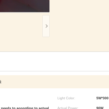
法
Light Color:
5W*300
 needs to according to actual
Actual Power:
90W