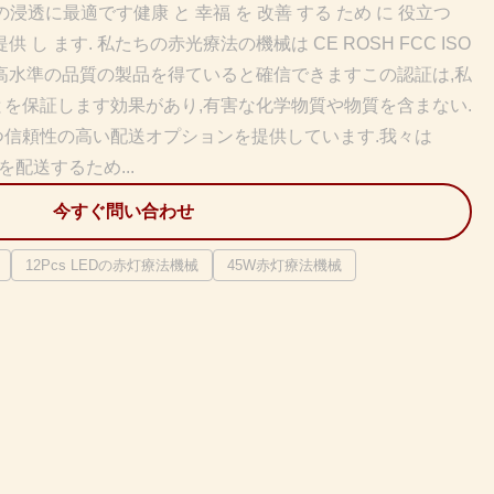
の浸透に最適です健康 と 幸福 を 改善 する ため に 役立つ
供 し ます. 私たちの赤光療法の機械は CE ROSH FCC ISO
高水準の品質の製品を得ていると確信できますこの認証は,私
を保証します効果があり,有害な化学物質や物質を含まない.
信頼性の高い配送オプションを提供しています.我々は
Tを配送するため...
今すぐ問い合わせ
12Pcs LEDの赤灯療法機械
45W赤灯療法機械