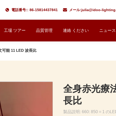
電話番号:: 86-15814437841
メール:
julia@idoo-lightin
工場 ツアー
品質管理
連絡 ください
ニュース
能 11 LED 波長比
全身赤光療法 
長比
製品説明: 660: 850 =