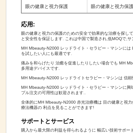
眼の健康と視力保護
眼の健康と視力保
応用:
眼の健康と視力の保護のための安全で効果的な治療を探していますか?
と安全性を保証します. これは中国で製造され,低MOQで,サ
MH Mbeauty-N2000 レッドライト・セラピー・マシンに
を試したい人にも最適です.
痛みを和らげたり 治癒を促進したりしたい場合でも MH Mbe
多用途デバイスです.
MH Mbeauty-N2000 レッドライトセラピー・マシンは 
MH Mbeauty-N2000 レッドライト・セラピー・マシンに興味
プル注文の可用性は歓迎されます..
全体的にMH Mbeauty-N2000 赤光治療機は 目の
療法機器の 利点を見ることができます!
サポートとサービス
購入から最大限の利益を得られるように 幅広い技術サポー