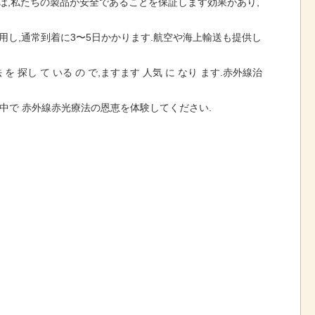
認証は,私たちの製品が安全であることを保証します効果があり,
使用し,通常到着に3〜5日かかります.航空や海上輸送も提供し
を 探し て いる の で,ますます 人気 に なり ます.赤外線治
中で 赤外線赤光療法の恩恵を体験してください.