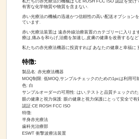
私たちの赤光療法の機械は CE ROSH FCC ISO 
有害な化学物質や物質を含まない.
赤い光療法の機械の迅速かつ信頼性の高い配送オプションを提供
ています.
赤い光療法装置は 遠赤外線治療装置のカテゴリーに入りますこの 装置
療は,痛みを和らげ,治癒を加速し,皮膚の健康を改善するなど
私たちの赤光療法機器に投資すれば あなたの健康と幸福に 
特徴:
製品名: 赤光療法機器
MOQ制限: 低MOQ,サンプルチェックのための1pcは利用可
色: 白
サンプルオーダーの可用性: はい,テストと品質チェックの
眼の健康と視力保護: 眼の健康と視力保護にとって安全で有
認証:CE ROSH FCC ISO
特徴:
半身赤光療法
歯科光治療部
ESWT 衝撃波療法装置