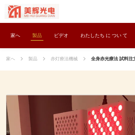
家へ
製品
ビデオ
わたしたち に つい て
家へ
製品
赤灯療法機械
全身赤光療法 試料注文可