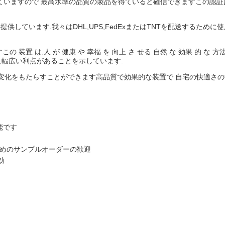
認証を受けていますので 最高水準の品質の製品を得ていると確信できますこの
しています.我々はDHL,UPS,FedExまたはTNTを配送するために
 は,人 が 健康 や 幸福 を 向上 さ せる 自然 な 効果 的 な 方法 
,幅広い利点があることを示しています.
変化をもたらすことができます高品質で効果的な装置で 自宅の快適さの
能です
ためのサンプルオーダーの歓迎
効