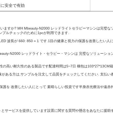
護に安全で有効
 MH Mbeauty-N2000 レッドライトセラピーマシンは完璧なソリュ
ンプルチェックのために1pcが利用できます.
は LED 波長が 660: 850 = 1 です.1目の健康と視力の保護を改
auty-N2000 レッドライト・セラピー・マシンは 完璧なソリューショ
信頼性の高い耐久性のある製品です配達時間は5~7日 梱包は103*27*13C
がある方は,サンプルを注文して品質をチェックしてください. 支払い条件にはT/T,W
健康と視力保護を 改善したい人にとって 素晴らしい投資です半身赤光療法や遠
トとサービスを提供しています設置に関する質問や懸念をあなたに援助