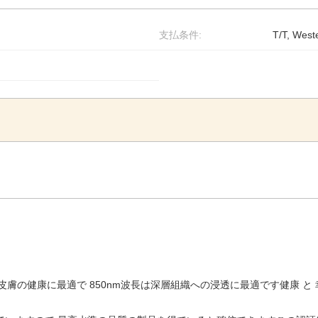
支払条件:
T/T, West
m波長は皮膚の健康に最適で 850nm波長は深層組織への浸透に最適です健康 と 幸