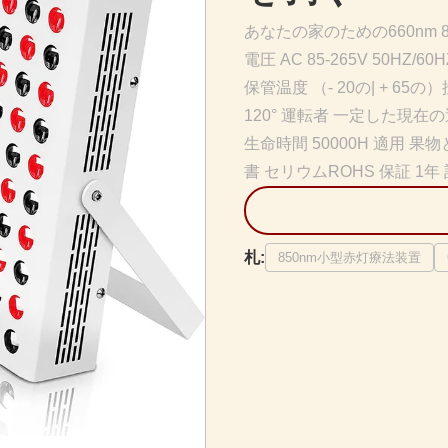
あなたの家のための660nm 
電圧 AC 85-265V 50HZ/
保管温度 （- 20の| + 65
120° 運転者 一定した現在の運
生命時間 50000H 適用
書 セリウムROHS 保証 1
札:
850nm小型赤灯療法装置