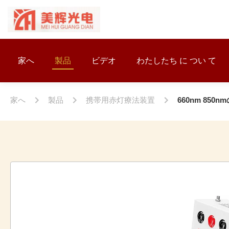
家へ
製品
ビデオ
わたしたち に つい て
家へ
製品
携帯用赤灯療法装置
660nm 85