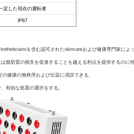
一定した現在の運転者
IP67
using+はガラスを和らげた
50000H
heticiansを含む認可されたskincareおよび健康専門
フルーツ葉が多い、特別な穀物実生植物
たは脂肪質の損失を促進することを越える利点を提供するのに
セリウムROHS
る特定の健康の無秩序および伝染に演説できる。
1年
で、有効な処置の選択をする。