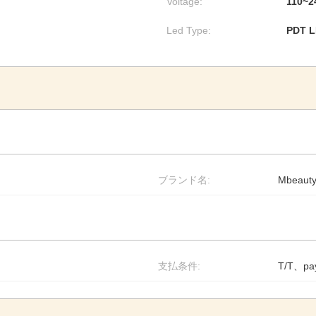
Voltage:
110~2
Led Type:
PDT
ブランド名:
Mbeaut
支払条件:
T/T、