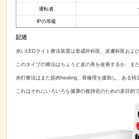
運転者
IPの等級
材料
鉄ho
記述
生命時間
赤いLEDライト療法装置は形成外科医、皮膚科医およびest
適用
果物と野菜の花、
このタイプの療法はちょうど皮の美を改善するか、ま
証明書
赤灯療法はまた筋肉healing、骨修理を援助し、あ
保証
これはそれにいろいろな健康の複雑化のための多目的