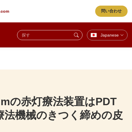
問い合わせ
g.com
Japanese
ぐ
50nmの赤灯療法装置はPDT
ト療法機械のきつく締めの皮