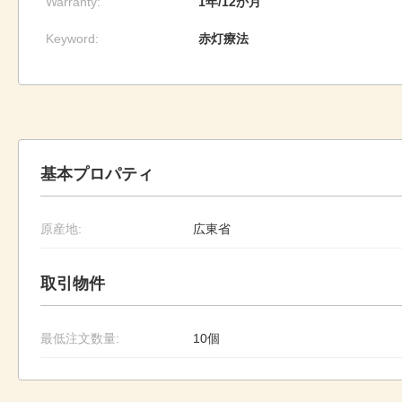
Warranty:
1年/12か月
Keyword:
赤灯療法
基本プロパティ
原産地:
広東省
取引物件
最低注文数量:
10個