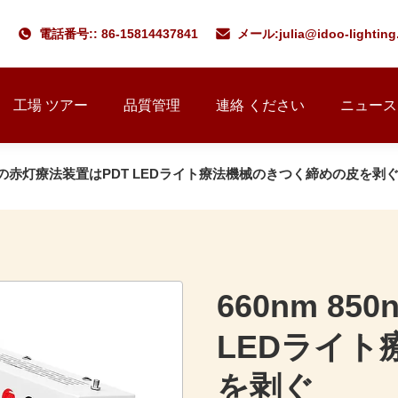
電話番号:: 86-15814437841
メール:
julia@idoo-lightin
工場 ツアー
品質管理
連絡 ください
ニュース
0nmの赤灯療法装置はPDT LEDライト療法機械のきつく締めの皮を剥
660nm 8
LEDライ
を剥ぐ