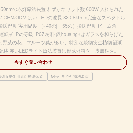
850nmの赤灯療法装置 わずかなワット数 600W 入れられた
60HZ OEM/ODM はい LEDの波長 380-840nm完全なスペクトル
の）摂氏温度 実用温度 （- 40の| + 65の）摂氏温度 ビーム角
転者 IPの等級 IP67 材料 鉄housing+はガラスを和らげた
 果物と野菜の花、フルーツ葉が多い、特別な穀物実生植物 証明
年 記述 赤いLEDライト療法装置は形成外科医、皮膚科医...
今すぐ問い合わせ
60Hz携帯用赤灯療法装置
54w小型赤灯療法装置