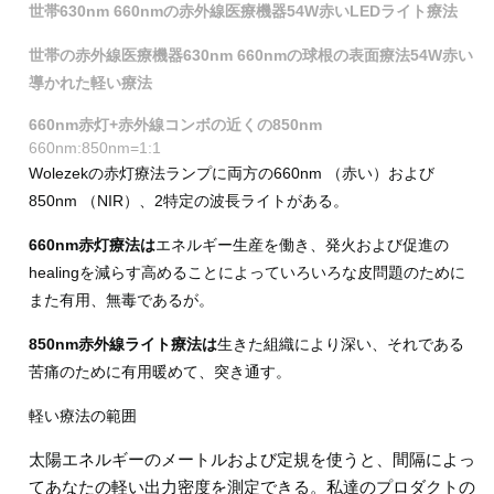
世帯630nm 660nmの赤外線医療機器54W赤いLEDライト療法
世帯の赤外線医療機器630nm 660nmの球根の表面療法54W赤い
導かれた軽い療法
660nm赤灯+赤外線コンボの近くの850nm
660nm:850nm=1:1
Wolezekの赤灯療法ランプに両方の660nm （赤い）および
850nm （NIR）、2特定の波長ライトがある。
660nm赤灯療法は
エネルギー生産を働き、発火および促進の
healingを減らす高めることによっていろいろな皮問題のために
また有用、無毒であるが。
850nm赤外線ライト療法は
生きた組織により深い、それである
苦痛のために有用暖めて、突き通す。
軽い療法の範囲
太陽エネルギーのメートルおよび定規を使うと、間隔によっ
てあなたの軽い出力密度を測定できる。私達のプロダクトの