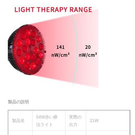
製品の説明
54W赤い療
実際の
製品名
21W
法ライト
出力