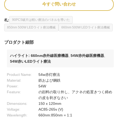
今すぐ問い合わせ
札:
90PCS破片は軽い療法のパネルを導いた
850nm 500W LEDライト療法機械
660nm 500W LEDライト療法機械
プロダクト細部
ハイライト:
660nm赤外線医療機器
,
54W赤外線医療機器
,
54W赤いLEDライト療法
Product Name:
54w赤灯療法
Material:
鉄および鋼鉄
Power:
54W
Feature:
の顔料の取り外し、アクネの処置きつく締め
の皮を剥ぎなさい
Dimensions:
150 x 120mm
Voltage:
AC85-265v (V)
Wavelength:
660nm:850nm = 1:1