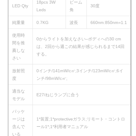
18pcs 3W
ビーム
LED Qty
30度
Leds
角
純重量
0.7KG
波長
660nm:850nm=1:1
使用時
0からライトを加えなさい–ボディへの30 cm
間を推
は、2回から週この結果が感じられるまで14回
薦しな
する。
さい
放射照
0インチ/141mW/c㎡;3インチ/123mW/c㎡;6イ
度
ンチ/98mW/c㎡;
適当な
E27/ねじランプに合う
モデル
パッケ
ージは
1*装置;1*protectiveガラス;リモート・コントロ
含んで
ール1*;1*利用者マニュアル
いる