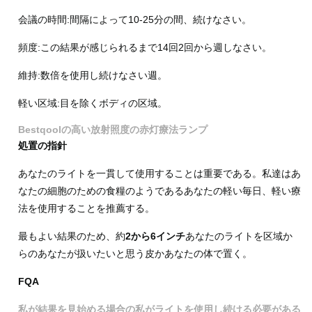
会議の時間:間隔によって10-25分の間、続けなさい。
頻度:この結果が感じられるまで14回2回から週しなさい。
維持:数倍を使用し続けなさい週。
軽い区域:目を除くボディの区域。
Bestqoolの高い放射照度の赤灯療法ランプ
処置の指針
あなたのライトを一貫して使用することは重要である。私達はあ
なたの細胞のための食糧のようであるあなたの軽い毎日、軽い療
法を使用することを推薦する。
最もよい結果のため、約
2から6インチ
あなたのライトを区域か
らのあなたが扱いたいと思う皮かあなたの体で置く。
FQA
私が結果を見始める場合の私がライトを使用し続ける必要がある