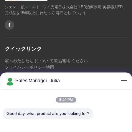
シェン・ゼン・メイ・フイ光電子株式会社 LED治療照明,美容器,LED,
完成品を15年以上にわたって 専門としています
クイックリンク
家へ
わたしたち に つい て
製品
連絡 ください
プライバシーポリシー
地図
Sales Manager -Julia
連絡 ください
5:49 PM
アドレス:: 床8/9の範囲、No2 Dezhengの道、ShiLongZaiのコ
ミュニティ、十堰市の町、BaoAn地区、シンセン中国を開拓す
Good day, what product are you looking for?
るA2 ZhongTai情報工業団地
メール:
julia@idoo-lighting.com