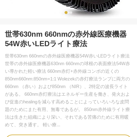
世帯630nm 660nmの赤外線医療機器
54W赤いLEDライト療法
世帯630nm 660nmの赤外線医療機器54W赤いLEDライト療法
世帯の赤外線医療機器630nm 660nmの球根の表面療法54W赤
い導かれた軽い療法 660nm赤灯+赤外線コンボの近くの
850nm660nm:850nm=1:1 Wolezekの赤灯療法ランプに両方の
660nm （赤い）および850nm （NIR）、2特定の波長ライト
がある。 660nm赤灯療法はエネルギー生産を働き、発火およ
び促進のhealingを減らす高めることによっていろいろな皮問
題のためにまた有用、無毒であるが。 850nm赤外線ライト療
法は生きた組織により深い、それである苦痛のために有用暖
めて、突き通す。 軽い療...