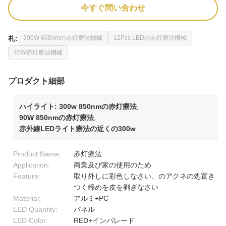
今すぐ問い合わせ
札:
300W 660nmの赤灯療法機械
12Pcs LEDの赤灯療法機械
45W赤灯療法機械
プロダクト細部
ハイライト:
300w 850nmの赤灯療法
,
90W 850nmの赤灯療法
,
赤外線LEDライト療法の近くの300w
Product Name:
赤灯療法
Application:
商業及び家の使用のため
Feature:
取り外しに彩色しなさい、のアクネの処置き
つく締めを皮を剥ぎなさい
Material:
アルミ+PC
LED Quantity:
パネル
LED Color:
RED+インパレード