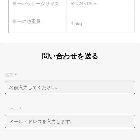
単一パッケージサイズ
52×24×13cm
単一の総重量
3.5kg
問い合わせを送る
名前
*
メール
*