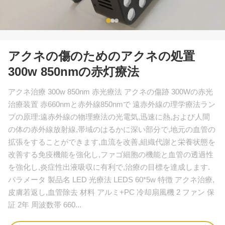
アクネの傷のためのアクネの処置
300w 850nmの赤灯療法
アクネ治療 300w 850nm 赤光療法 アクネの傷跡 300Wの赤光
治療装置 赤660nmと赤外線850nmで 遠赤外線の理学療法ラン
プの原理:遠赤外線の物理療法の光電気,迅速に熱,および人間
の体の赤外線放射線,帯域のはるかに深い部分で,地元の血管の
拡張をすることができます,血流を改善,組織代謝と栄養状態を
改善する免疫機能を強化し,ファゴ細胞の機能と血管の透過性
を強化し,炎症性出液吸収に有利で,治療の目標を達成します.
パラメータ 製品名 LED 光療法 LEDS 60*5w 特徴 アクネ治療,
皮膚若返し,血管除去 材料 アルミ+PC 冷却扇風機 2 ファン 保
証 2年 周波数帯 660...