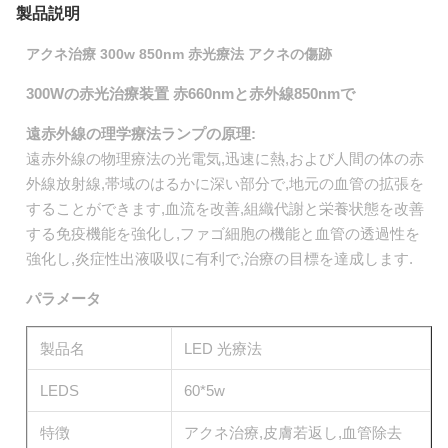
製品説明
アクネ治療 300w 850nm 赤光療法 アクネの傷跡
300Wの赤光治療装置 赤660nmと赤外線850nmで
遠赤外線の理学療法ランプの原理:
遠赤外線の物理療法の光電気,迅速に熱,および人間の体の赤
外線放射線,帯域のはるかに深い部分で,地元の血管の拡張を
することができます,血流を改善,組織代謝と栄養状態を改善
する免疫機能を強化し,ファゴ細胞の機能と血管の透過性を
強化し,炎症性出液吸収に有利で,治療の目標を達成します.
パラメータ
製品名
LED 光療法
LEDS
60*5w
特徴
アクネ治療,皮膚若返し,血管除去