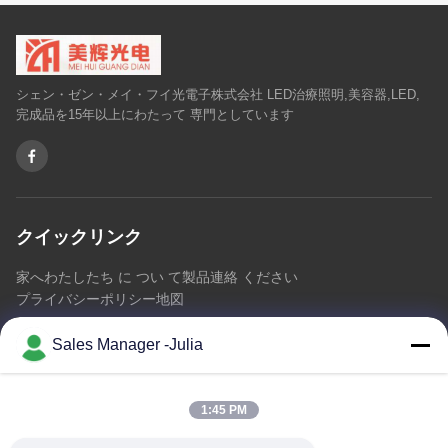
シェン・ゼン・メイ・フイ光電子株式会社 LED治療照明,美容器,LED,
完成品を15年以上にわたって 専門としています
クイックリンク
家へ
わたしたち に つい て
製品
連絡 ください
プライバシーポリシー
地図
Sales Manager -Julia
連絡 ください
1:45 PM
アドレス:: 床8/9の範囲、No2 Dezhengの道、ShiLongZaiのコ
ミュニティ、十堰市の町、BaoAn地区、シンセン中国を開拓す