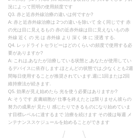
況によって照明の使用頻度です
Q3. 赤と近赤外線治療の違いは何ですか?
A: 赤と近赤外線治療は 2つの違いを除いて 全く同じです 赤
の光は目に見えるもの 赤の近赤外線は目に見えないもの赤
外線 近く の 光 は 赤外線 より 深く 体 に 浸透 する.
Q4. レッドライトセラピーはどのくらいの頻度で使用する必
要がありますか?
A: これは,あなたが治療している状態と,あなたが使用してい
るデバイスに依存します.ほとんどの状態では,少なくとも2週
間毎日使用することが推奨されています.週に1回または2回
維持療法が続きます.
Q5. 効果が見え始めたら 光を使う必要はありますか?
A: そうです 皮膚細胞が 仕事を終えたとは限りません彼らの
努力の成果が 見たり 感じたりできるものになり始めていま
す目標レベルに達するまで 治療を続けます その後は毎週 メ
ンテナンススケジュールを始めることができます