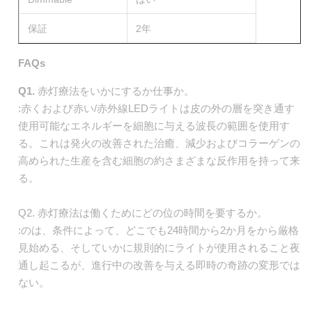
保証
2年
FAQs
Q1.
赤灯療法をいかにするか仕事か。
:赤くおよび赤い/赤外線LEDライトは皮の外の層を突き通す
使用可能なエネルギーを細胞に与える波長の範囲を使用す
る。これは発火の改善された治癒、減少およびコラーゲンの
高められた生産を含む細胞の約さまざまな反作用を持って来
る。
Q2. 赤灯療法は働くためにどの位の時間を要するか。
:のは、条件によって、どこでも24時間から2か月をから厳格
見始める、そしていかに規則的にライトが使用されること夜
通し起こるが、進行中の改善を与える即時の奇跡の変形では
ない。