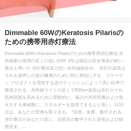
Dimmable 60WのKeratosis Pilarisの
ための携帯用赤灯療法
Dimmable 60WのKeratosis Pilarisのための携帯用赤灯療法 赤
外線家の使用の近くの低いEMF 2年は保証の安全薄赤の軽い
療法を導いた 赤灯療法及び近い赤外線組合せ。 赤灯の波長は
それを後押しの皮の健康のために特に有効にさせ、コラーゲ
ン プロダクトを増加する皮のティッシュによって高い比率で
吸収される。赤外線ライトの近くで850nm波長は赤灯がそれ
筋肉回復を高めるために理想的に、減少の共同苦痛および発
火をする体細胞に、エネルギーを提供できるより長い。日15
分は、あなたの苦痛を取り去る。 *自然。金庫。集中される。
赤灯療法があなたの皮に、自然光の集中された波長および細
胞安全、...