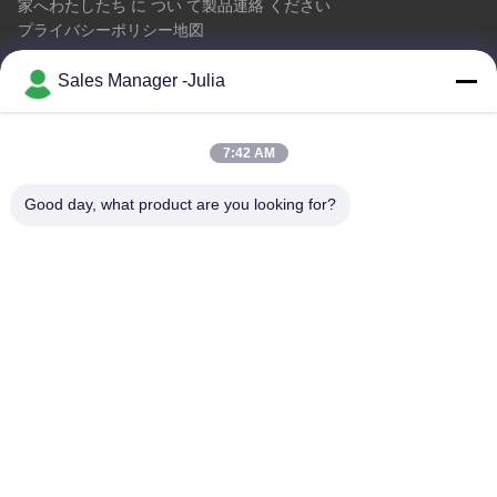
家へ
わたしたち に つい て
製品
連絡 ください
プライバシーポリシー
地図
Sales Manager -Julia
連絡 ください
7:42 AM
アドレス:: 床8/9の範囲、No2 Dezhengの道、ShiLongZaiのコ
ミュニティ、十堰市の町、BaoAn地区、シンセン中国を開拓す
Good day, what product are you looking for?
るA2 ZhongTai情報工業団地
メール:
julia@idoo-lighting.com
電話番号:: 0086-15814437841
今すぐ問い合わせ
詳細については、お気軽にお問い合わせください。
今すぐ問い合わせ