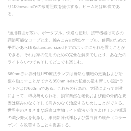
り100mw/cmの²の放射照度を提供する。ビーム角は60度であ
る。
*適用範囲が広い。ポータブル。快適な使用。携帯機器は高さの
調節可能なロープと来、編みこみの鋼鉄ケーブル、使用のための
平面かあらゆるstandard-sizedドアのホックにそれを置くことが
できる。それは家の使用のための完全な解決でしたり、あなたの
ライトをいつでもそしてどこでも楽しむ。
660nm赤い赤外線LED療法ランプは自然な細胞の更新および治
癒を励ますことができる850nm ledsの私達の最も新しい設計ラ
イトおよび660nmである。これらの行為の、太陽によって刺激
によって、環境与えられる、損害自然な老化および他の外的な要
因は痛みのなくそして痛みのなく治療するためにことができる。
世界中のさまざまな調査は生物ライト療法が血およびリンパ循環
の減少発火を刺激し、細胞新陳代謝および蛋白質の統合（コラー
ゲン）を改善することを提案する。