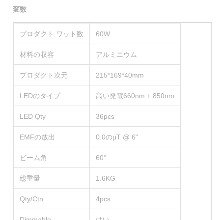
変数
プロダクト ワット数
60W
材料の収容
アルミニウム
プロダクト次元
215*169*40mm
LEDのタイプ
高い発電660nm + 850nm
LED Qty
36pcs
EMFの放出
0.0のµT @ 6"
ビーム角
60°
総重量
1.6KG
Qty/Ctn
4pcs
Dimmable
はい