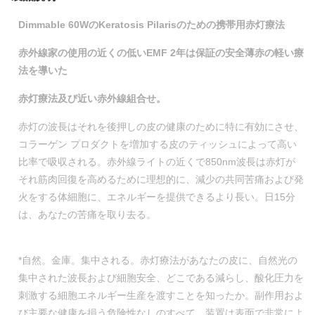
Dimmable 60WのKeratosis Pilarisのための携帯用赤灯療法
赤外線家の使用の近くの低いEMF 2年は保証の安全薄赤の軽い療
法を導いた
赤灯療法及び近い赤外線組合せ。
赤灯の波長はそれを後押しの皮の健康のために特に有効にさせ、
コラーゲン プロダクトを増加する皮のティッシュによって高い
比率で吸収される。赤外線ライトの近くで850nm波長は赤灯が
それ筋肉回復を高めるために理想的に、減少の共同苦痛および発
火をする体細胞に、エネルギーを提供できるより長い。日15分
は、あなたの苦痛を取り去る。
*自然。金庫。集中される。赤灯療法があなたの皮に、自然光の
集中された波長および細胞安全、どこである減らし、酸化圧力を
刺激する細胞エネルギー生産を渡すことを知ったか。副作用およ
び主要な健康を損う危険性なしのすべて。装置は表面で非常によ