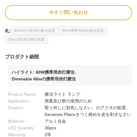
今すぐ問い合わせ
札:
850nm小型赤灯療法装置
60Hz携帯用赤灯療法装置
54w小型赤灯療法装置
プロダクト細部
ハイライト:
60W携帯用赤灯療法
,
Dimmable 60wの携帯用赤灯療法
Product Name:
療法ライト ランプ
Application:
商業及び家の使用のため
Feature:
取り外しに彩色しなさい、のアクネの処置、
Keratosis Pilarisきつく締めを皮を剥ぎなさい
Material:
アルミ合金
LED Quantity:
36pcs
Warranty:
2年