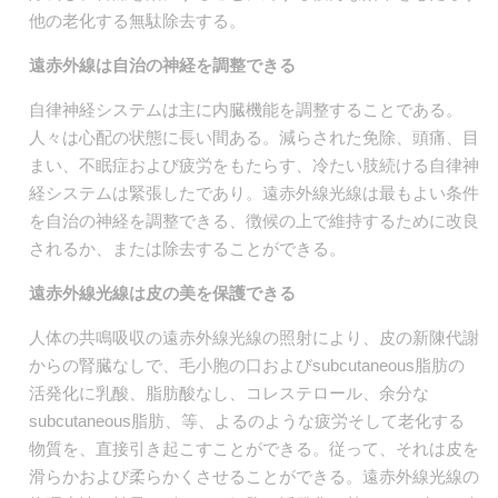
他の老化する無駄除去する。
遠赤外線は自治の神経を調整できる
自律神経システムは主に内臓機能を調整することである。
人々は心配の状態に長い間ある。減らされた免除、頭痛、目
まい、不眠症および疲労をもたらす、冷たい肢続ける自律神
経システムは緊張したであり。遠赤外線光線は最もよい条件
を自治の神経を調整できる、徴候の上で維持するために改良
されるか、または除去することができる。
遠赤外線光線は皮の美を保護できる
人体の共鳴吸収の遠赤外線光線の照射により、皮の新陳代謝
からの腎臓なしで、毛小胞の口およびsubcutaneous脂肪の
活発化に乳酸、脂肪酸なし、コレステロール、余分な
subcutaneous脂肪、等、よるのような疲労そして老化する
物質を、直接引き起こすことができる。従って、それは皮を
滑らかおよび柔らかくさせることができる。遠赤外線光線の