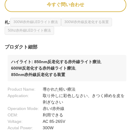
今すぐ問い合わせ
札:
300W赤外線LEDライト療法
300W赤外線反老化する装置
50hz赤外線LEDライト療法
プロダクト細部
ハイライト:
850nm反老化する赤外線ライト療法
,
600W反老化する赤外線ライト療法
,
850nm赤外線反老化する装置
Product Name:
導かれた軽い療法
Application:
取り外しに彩色しなさい、きつく締めを皮を
剥ぎなさい
Operation Mode:
赤い/赤外線
OEM:
利用できる
Voltage:
AC 85-265V
Acutal Power:
300W