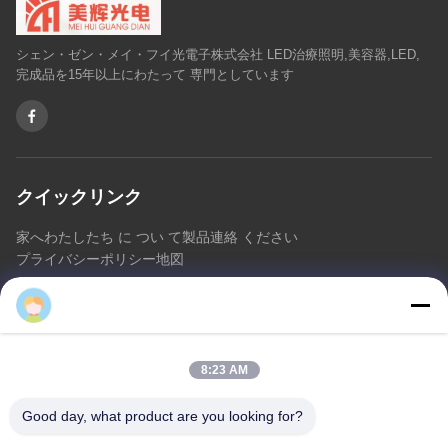
シェン・ゼン・メイ・フイ光電子株式会社 LED治療照明,美容器,LED,
完成品を15年以上にわたって 専門としています
クイックリンク
家へ
わたしたち に つい て
製品
連絡 ください
プライバシーポリシー
地図
連絡 ください
8:23 AM
アドレス:: 床8/9の範囲、No2 Dezhengの道、ShiLongZaiのコ
ミュニティ、十堰市の町、BaoAn地区、シンセン中国を開拓す
Good day, what product are you looking for?
るA2 ZhongTai情報工業団地