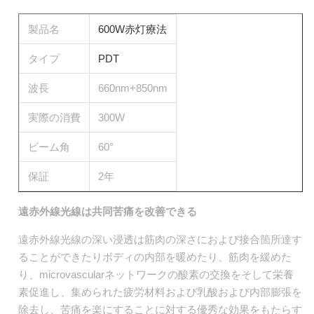
製品名
600W赤灯療法
タイプ
PDT
波長
660nm+850nm
実際の消費
300W
ビーム角
60°
保証
2年
遠赤外線光線は共同苦痛を改善できる
遠赤外線光線の深い浸透は筋肉の深さにおよび接合箇所達す
ることができたりボディの内部を暖めたり、筋肉を緩めた
り、microvascularネットワークの酸素の交換をそして栄養
素促進し、集められた疲労材料および乳酸および内部膨張を
除去し、苦痛を楽にすることに対する優秀な効果をもたらす