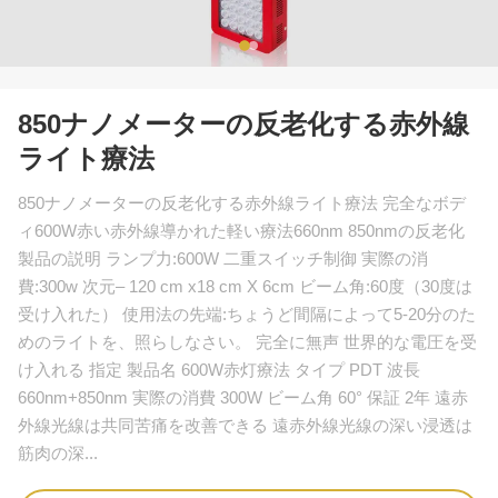
850ナノメーターの反老化する赤外線
ライト療法
850ナノメーターの反老化する赤外線ライト療法 完全なボデ
ィ600W赤い赤外線導かれた軽い療法660nm 850nmの反老化
製品の説明 ランプ力:600W 二重スイッチ制御 実際の消
費:300w 次元– 120 cm x18 cm X 6cm ビーム角:60度（30度は
受け入れた） 使用法の先端:ちょうど間隔によって5-20分のた
めのライトを、照らしなさい。 完全に無声 世界的な電圧を受
け入れる 指定 製品名 600W赤灯療法 タイプ PDT 波長
660nm+850nm 実際の消費 300W ビーム角 60° 保証 2年 遠赤
外線光線は共同苦痛を改善できる 遠赤外線光線の深い浸透は
筋肉の深...