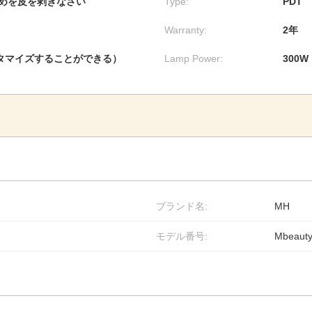
めを皮を剥ぎなさい
Type:
PDT
Warranty:
2年
はカスタマイズすることができる）
Lamp Power:
300W
ブランド名:
MH
モデル番号:
Mbeaut