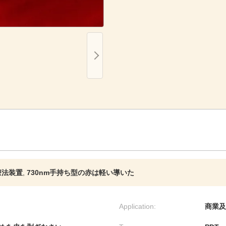
療法装置
,
730nm手持ち型の赤は軽い導いた
Application:
商業及