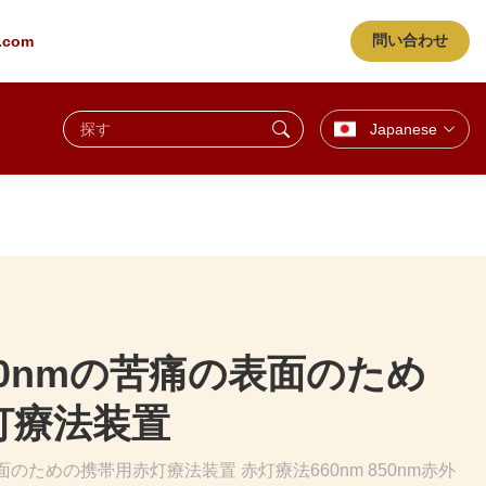
問い合わせ
g.com
Japanese
 730nmの苦痛の表面のため
灯療法装置
の表面のための携帯用赤灯療法装置 赤灯療法660nm 850nm赤外