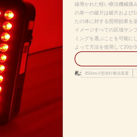
線導かれた軽い療法機械痛みの
の単一の破片は破片および1x
たの体に対する照明効果を
イメージすべての区域サンプ
ミングを選ぶことを可能にした
よって方法を使用して20か30 
札:
850nm小型赤灯療法装置