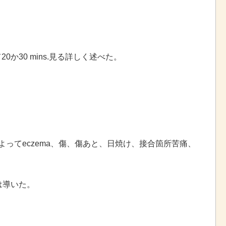
か30 mins.見る詳しく述べた。
ってeczema、傷、傷あと、日焼け、接合箇所苦痛、
は導いた。