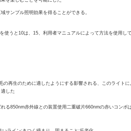
区域サンプル照明効果を得ることができる。
を使うと10は、15、利用者マニュアルによって方法を使用して20
毛の再生のために適したようにする影響される、このライトによ
と適した
る850nm赤外線との装置使用二重破片660nmの赤いコンボ
良いライン;きつく締まり、固まること;反老化。