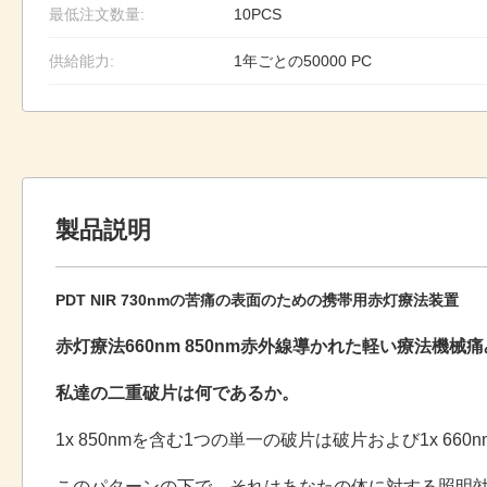
最低注文数量:
10PCS
供給能力:
1年ごとの50000 PC
製品説明
PDT NIR 730nmの苦痛の表面のための携帯用赤灯療法装置
赤灯療法660nm 850nm赤外線導かれた軽い療法機械
私達の二重破片は何であるか。
1x 850nmを含む1つの単一の破片は破片および1x 66
このパターンの下で、それはあなたの体に対する照明