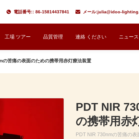
電話番号:: 86-15814437841
メール:
julia@idoo-lightin
工場 ツアー
品質管理
連絡 ください
ニュース
730nmの苦痛の表面のための携帯用赤灯療法装置
PDT NIR
の携帯用赤
PDT NIR 730nmの苦痛