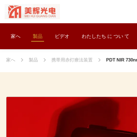
家へ
製品
ビデオ
わたしたち に つい て
家へ
製品
携帯用赤灯療法装置
PDT NIR 