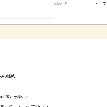
支払条件:
T/T、ウ
痛みの軽減
0nmの破片を導いた
効果を楽しむことを可能にした