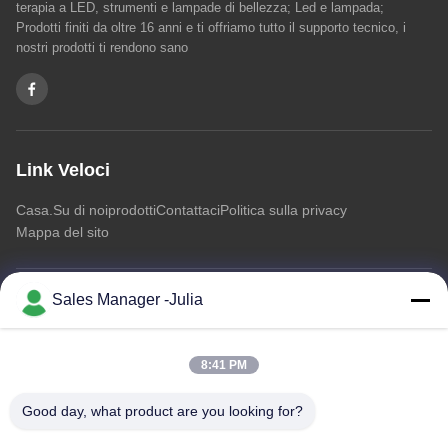
terapia a LED, strumenti e lampade di bellezza; Led e lampada;
Prodotti finiti da oltre 16 anni e ti offriamo tutto il supporto tecnico, i
nostri prodotti ti rendono sano
Link Veloci
Casa.
Su di noi
prodotti
Contattaci
Politica sulla privacy
Mappa del sito
Sales Manager -Julia
Contattaci
Indirizzo:: Pavimento 8/9, complesso industriale di informazioni
8:41 PM
di A2 ZhongTai che apre la strada al dominio, strada di No2
Dezheng, Comunità di ShiLongZai, città di ShiYan, BaoAn
Good day, what product are you looking for?
District, Shenzhen Cina
E-mail:
julia@idoo-lighting.com