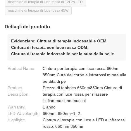
macchine di terapia di luce rossa di 12Pcs LED
macchine di terapia di luce rossa 45W
Dettagli del prodotto
Evidenziare:
Cintura di terapia indossabile OEM
,
Cintura di terapia con luce rossa ODM
,
Cintura di terapia indossabile per la cura della pelle
Product Name:
Cintura per terapia con luce rossa 660nm
850nm Cura del corpo a infrarossi mirata alla
perdita di pe
Product
Prezzo di fabbrica 660nm850nm Cintura di
Description:
terapia con luce rossa per rilassare
l'infiammazione muscol
Warranty:
1 anno
LED Wavelength:
660nm: 850nm=1: 2
Highlight:
Cintura di terapia con luce a LED a infrarossi
rosso, 660 nm 850 nm