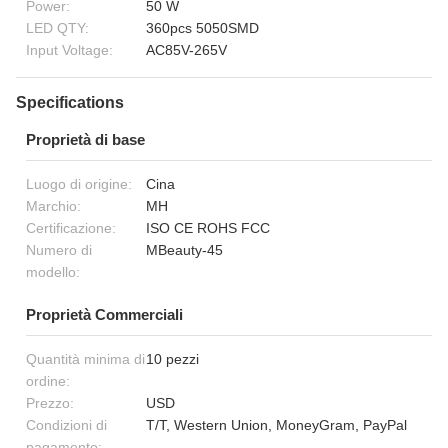
Power:
50 W
LED QTY:
360pcs 5050SMD
Input Voltage:
AC85V-265V
Specifications
Proprietà di base
Luogo di origine:
Cina
Marchio:
MH
Certificazione:
ISO CE ROHS FCC
Numero di
MBeauty-45
modello:
Proprietà Commerciali
Quantità minima di
10 pezzi
ordine:
Prezzo:
USD
Condizioni di
T/T, Western Union, MoneyGram, PayPal
pagamento: