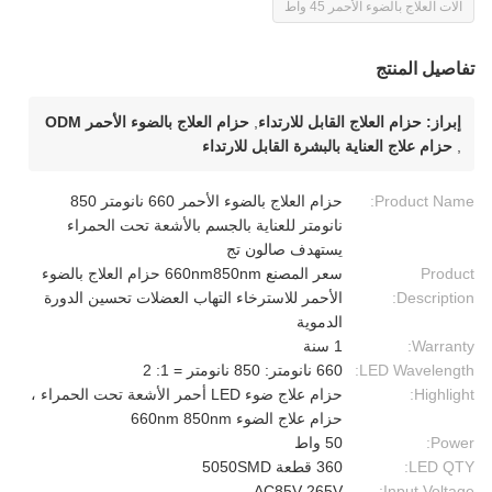
آلات العلاج بالضوء الأحمر 45 واط
تفاصيل المنتج
إبراز:
حزام العلاج القابل للارتداء
,
حزام العلاج بالضوء الأحمر ODM
,
حزام علاج العناية بالبشرة القابل للارتداء
Product Name:
حزام العلاج بالضوء الأحمر 660 نانومتر 850
نانومتر للعناية بالجسم بالأشعة تحت الحمراء
يستهدف صالون تج
Product
سعر المصنع 660nm850nm حزام العلاج بالضوء
Description:
الأحمر للاسترخاء التهاب العضلات تحسين الدورة
الدموية
Warranty:
1 سنة
LED Wavelength:
660 نانومتر: 850 نانومتر = 1: 2
Highlight:
حزام علاج ضوء LED أحمر الأشعة تحت الحمراء ،
حزام علاج الضوء 660nm 850nm
Power:
50 واط
LED QTY:
360 قطعة 5050SMD
AC85V-265V
Input Voltage: