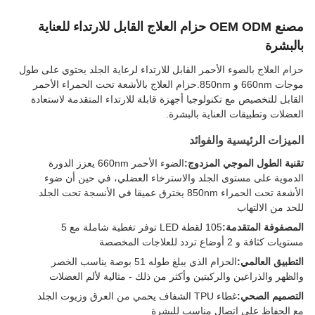
مصنع OEM ODM حزام العلاج القابل للارتداء للعناية
بالبشرة
حزام العلاج بالضوء الأحمر القابل للارتداء لرعاية الجلد يحتوي على طول
موجات 660nm و 850nm.حزام العلاج بالأشعة تحت الحمراء الأحمر
القابل للتخصيص مع تكنولوجيا أجهزة قابلة للارتداء المتقدمة لاستعادة
العضلات وتطبيقات العناية بالبشرة.
الميزات الرئيسية والفوائد
تقنية الطول الموجي المزدوج:
الضوء الأحمر 660nm يعزز الدورة
الدموية على مستوى الجلد والاسترخاء العضلي، في حين أن ضوء
الأشعة تحت الحمراء 850nm يخترق عميقا في الأنسجة تحت الجلد
للحد من الالتهاب
المصفوفة المتقدمة:
105 لقطة LED توفر تغطية شاملة مع 5
مستويات كثافة و 2 أوضاع تردد للعلاجات المخصصة
التطبيق العالمي:
الحزام الذي يبلغ طوله 51 بوصة يناسب الخصر
والظهر والذراعين والركبتين وأكثر من ذلك - مثالية لألم العضلات
التصميم الصحي:
غطاء TPU الشفاف يحمي من العرق وزيوت الجلد
مع الحفاظ على اتصال مناسب للبشرة