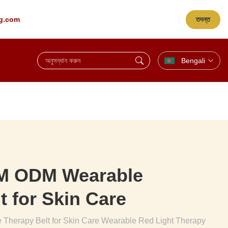
তদন্ত
ng.com
Bengali
M ODM Wearable
t for Skin Care
herapy Belt for Skin Care Wearable Red Light Therapy