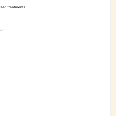
ized treatments
ter