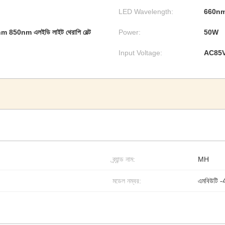
LED Wavelength:
660nm
0nm 850nm এলইডি লাইট থেরাপি বেল্ট
Power:
50W
Input Voltage:
AC85V
ব্র্যান্ড নাম:
MH
মডেল নম্বর:
এমবিউটি -