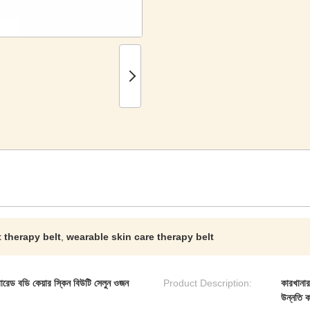
 therapy belt
,
wearable skin care therapy belt
েড বডি কেয়ার স্কিন বিউটি সেলুন ওজন
Product Description:
কারখানার
উন্নতি ক