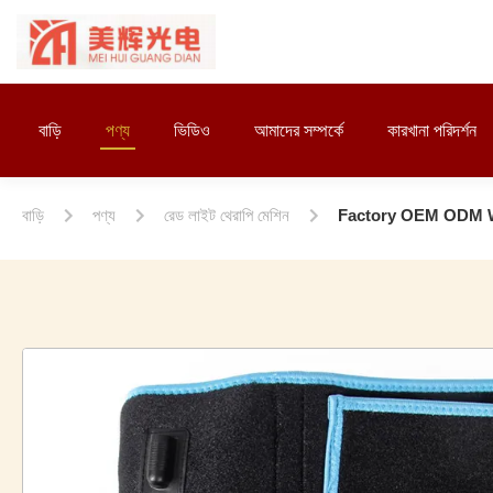
বাড়ি
পণ্য
ভিডিও
আমাদের সম্পর্কে
কারখানা পরিদর্শন
বাড়ি
পণ্য
রেড লাইট থেরাপি মেশিন
Factory OEM ODM We