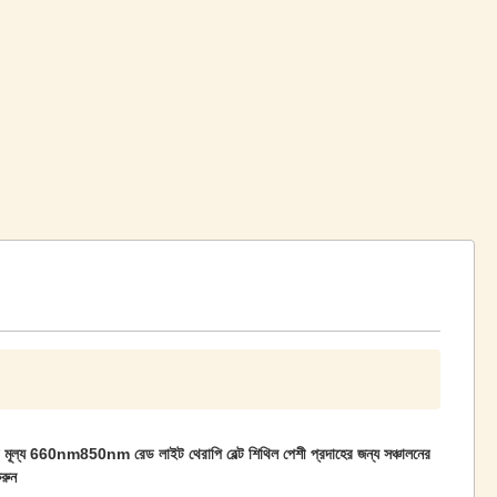
 মূল্য 660nm850nm রেড লাইট থেরাপি বেল্ট শিথিল পেশী প্রদাহের জন্য সঞ্চালনের
রুন