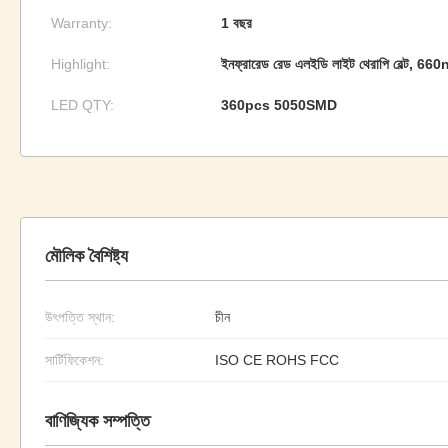
Warranty:
1 বছর
Highlight:
ইনফ্রারেড রেড এলইডি লাইট থেরাপি বেল্ট, 66
LED QTY:
360pcs 5050SMD
মৌলিক বৈশিষ্ট্য
উৎপত্তি স্থান:
চীন
সার্টিফিকেশন:
ISO CE ROHS FCC
বাণিজ্যিক সম্পত্তি