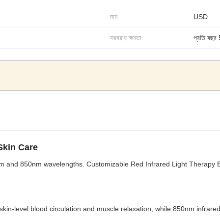
দাম:
USD
সরবরাহ ক্ষমতা:
প্রতি বছর
Skin Care
nm and 850nm wavelengths. Customizable Red Infrared Light Therapy B
kin-level blood circulation and muscle relaxation, while 850nm infrared