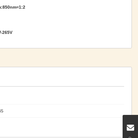
:850nm=1:2
-265V
45