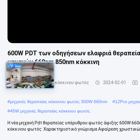
600W PDT των οδηγήσεων ελαφριά θεραπεί
μηχανών 660nm 850nm κόκκινη
Μηχανές θεραπείας κόκκινου φωτός
2024-02-01
#
μηχανές θεραπείας κόκκινου φωτός 300W 660nm
#
12Pcs μηχαν
#
45W μηχανές θεραπείας κόκκινου φωτός
Η νέα μηχανή Pdt θεραπείας υπέρυθρου φωτός άφιξης 600W 660
κόκκινου φωτός: Χαρακτηριστικό γνώρισμα Αφαίρεση χρωστικών 