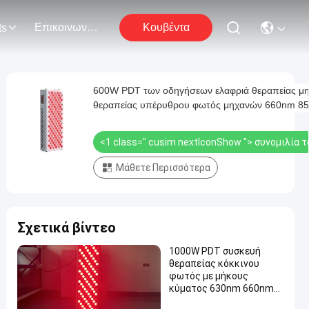
Επικοινωνήστε Μαζί Μας
Κουβέντα
ts
600W PDT των οδηγήσεων ελαφριά θεραπείας μ
θεραπείας υπέρυθρου φωτός μηχανών 660nm 8
κόκκινη
<1 class=" cusim nextIconShow ">
συνομιλία 
Μάθετε Περισσότερα
Σχετικά βίντεο
1000W PDT συσκευή
θεραπείας κόκκινου
φωτός με μήκους
κύματος 630nm 660nm
810nm 850nm και