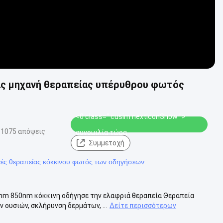
ας μηχανή θεραπείας υπέρυθρου φωτός
<0 class=" cusim nextIconShow ">
1075 απόψεις
συνομιλία τώρα
Συμμετοχή
ές θεραπείας κόκκινου φωτός των οδηγήσεων
nm 850nm κόκκινη οδήγησε την ελαφριά θεραπεία Θεραπεία
ουσιών, σκλήρυνση δερμάτων, ...
Δείτε περισσότερων