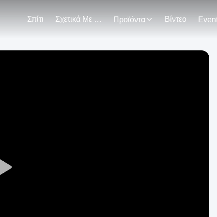
Σπίτι
Σχετικά Με Εμάς
Βίντεο
Προϊόντα
Even
Play
Video