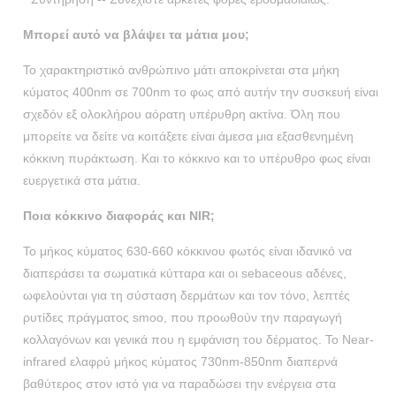
Μπορεί αυτό να βλάψει τα μάτια μου;
Το χαρακτηριστικό ανθρώπινο μάτι αποκρίνεται στα μήκη
κύματος 400nm σε 700nm το φως από αυτήν την συσκευή είναι
σχεδόν εξ ολοκλήρου αόρατη υπέρυθρη ακτίνα. Όλη που
μπορείτε να δείτε να κοιτάξετε είναι άμεσα μια εξασθενημένη
κόκκινη πυράκτωση. Και το κόκκινο και το υπέρυθρο φως είναι
ευεργετικά στα μάτια.
Ποια κόκκινο διαφοράς και NIR;
Το μήκος κύματος 630-660 κόκκινου φωτός είναι ιδανικό να
διαπεράσει τα σωματικά κύτταρα και οι sebaceous αδένες,
ωφελούνται για τη σύσταση δερμάτων και τον τόνο, λεπτές
ρυτίδες πράγματος smoo, που προωθούν την παραγωγή
κολλαγόνων και γενικά που η εμφάνιση του δέρματος. Το Near-
infrared ελαφρύ μήκος κύματος 730nm-850nm διαπερνά
βαθύτερος στον ιστό για να παραδώσει την ενέργεια στα