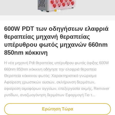
600W PDT των οδηγήσεων ελαφριά
θεραπείας μηχανή θεραπείας
υπέρυθρου φωτός μηχανών 660nm
850nm κόκκινη
Η νέα μηχανή Pdt θεραπείας υπέρυθρου φωτός άφιξης 600W
660nm 850nm κόκκινη οδήγησε την ελαφριά θεραπεία
Θεραπεία κόκκινου φωτός: Χαρακτηριστικό γνώρισμα
Αφαίρεση χρωστικών ουσιών, σκλήρυνση δερμάτων,
αφαίρεση αιμοφόρων αγγείων, επεξεργασία ακμής, Remover
ρυτίδων, αναζωογόνηση δερμάτων Εφαρμογή Για τ...
Ερώτηση Τώρα