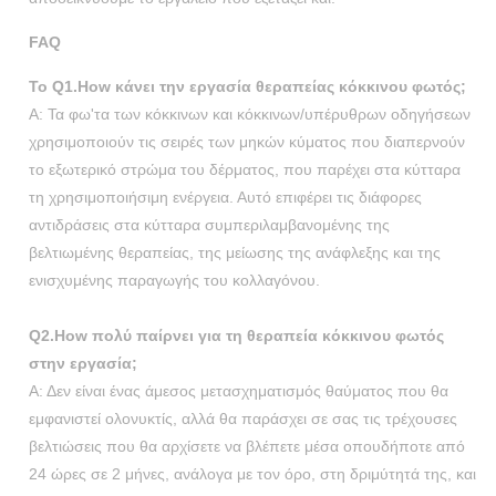
FAQ
Το Q1.How κάνει την εργασία θεραπείας κόκκινου φωτός;
Α: Τα φω'τα των κόκκινων και κόκκινων/υπέρυθρων οδηγήσεων
χρησιμοποιούν τις σειρές των μηκών κύματος που διαπερνούν
το εξωτερικό στρώμα του δέρματος, που παρέχει στα κύτταρα
τη χρησιμοποιήσιμη ενέργεια. Αυτό επιφέρει τις διάφορες
αντιδράσεις στα κύτταρα συμπεριλαμβανομένης της
βελτιωμένης θεραπείας, της μείωσης της ανάφλεξης και της
ενισχυμένης παραγωγής του κολλαγόνου.
Q2.How πολύ παίρνει για τη θεραπεία κόκκινου φωτός
στην εργασία;
Α: Δεν είναι ένας άμεσος μετασχηματισμός θαύματος που θα
εμφανιστεί ολονυκτίς, αλλά θα παράσχει σε σας τις τρέχουσες
βελτιώσεις που θα αρχίσετε να βλέπετε μέσα οπουδήποτε από
24 ώρες σε 2 μήνες, ανάλογα με τον όρο, στη δριμύτητά της, και