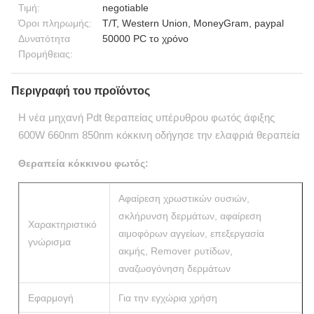
Τιμή:
negotiable
Όροι πληρωμής:
T/T, Western Union, MoneyGram, paypal
Δυνατότητα
50000 PC το χρόνο
Προμήθειας:
Περιγραφή του προϊόντος
Η νέα μηχανή Pdt θεραπείας υπέρυθρου φωτός άφιξης
600W 660nm 850nm κόκκινη οδήγησε την ελαφριά θεραπεία
Θεραπεία κόκκινου φωτός:
Αφαίρεση χρωστικών ουσιών,
σκλήρυνση δερμάτων, αφαίρεση
Χαρακτηριστικό
αιμοφόρων αγγείων, επεξεργασία
γνώρισμα
ακμής, Remover ρυτίδων,
αναζωογόνηση δερμάτων
Εφαρμογή
Για την εγχώρια χρήση