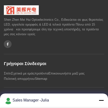
Shen Zhen Mei Hui Optoelectronics Co., Ειδικεύεται σε φως θεραπείας
LED, εργαλεία ομορφιάς & LED & τελικά προϊόντα Πάνω από 15
χρόνια και προσφέρουμε όλη την τεχνική υποστήριξη, τα προϊόντα
μας σας κάνουν υγιείς
Γρήγοροι Σύνδεσμοι
Σπίτι
Σχετικά με εμάς
προϊόντα
Επικοινωνήστε μαζί μας
Πολιτική απορρήτου
Sitemap
Επικοινωνήστε μαζί μας
Sales Manager -Julia
Διεύθυνση:: Πάτωμα 8/9, πρωτοποριακή περιοχή βιομηχανικών