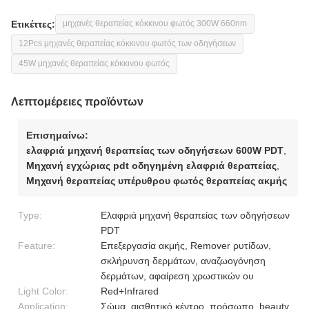
Ετικέττες:
μηχανές θεραπείας κόκκινου φωτός 300W 660nm
12Pcs μηχανές θεραπείας κόκκινου φωτός των οδηγήσεων
45W μηχανές θεραπείας κόκκινου φωτός
Λεπτομέρειες προϊόντων
Επισημαίνω:
ελαφριά μηχανή θεραπείας των οδηγήσεων 600W PDT
,
Μηχανή εγχώριας pdt οδηγημένη ελαφριά θεραπείας
,
Μηχανή θεραπείας υπέρυθρου φωτός θεραπείας ακμής
Type:
Ελαφριά μηχανή θεραπείας των οδηγήσεων
PDT
Feature:
Επεξεργασία ακμής, Remover ρυτίδων,
σκλήρυνση δερμάτων, αναζωογόνηση
δερμάτων, αφαίρεση χρωστικών ου
Light Color:
Red+Infrared
Application:
Σώμα, αισθητικό κέντρο, πρόσωπο, beauty