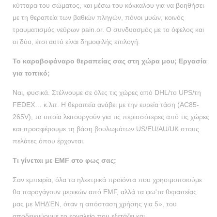
κύτταρα του σώματος, και μέσω του κόκκαλου για να βοηθήσει
με τη θεραπεία των βαθιών πληγών, πόνοι μυών, κοινός
τραυματισμός νεύρων pain.or. Ο συνδυασμός με το όφελος και
οι δύο, έτσι αυτό είναι δημοφιλής επιλογή.
Το καραβοφάναρο θεραπείας σας στη χώρα μου; Εργασία
για τοπικό;
Ναι, φυσικά. Στέλνουμε σε όλες τις χώρες από DHL/το UPS/τη
FEDEX… κ.λπ. Η θεραπεία ανάβει με την ευρεία τάση (AC85-
265V), τα οποία λειτουργούν για τις περισσότερες από τις χώρες
και προσφέρουμε τη βάση βουλωμάτων US/EU/AU/UK στους
πελάτες όπου έρχονται.
Τι γίνεται με EMF στο φως σας;
Σαν εμπειρία, όλα τα ηλεκτρικά προϊόντα που χρησιμοποιούμε
θα παραγάγουν μερικών από EMF, αλλά τα φω'τα θεραπείας
μας με ΜΗΔΈΝ, όταν η απόσταση χρήσης για 5», του
αποδεικνύουμε το εργαλείο που εξετάζει και.