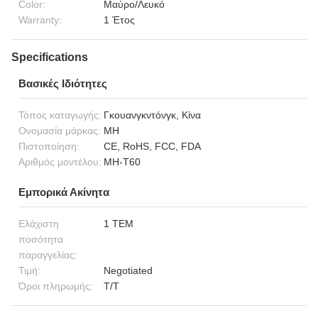
Color:
Μαύρο/Λευκό
Warranty:
1 Έτος
Specifications
Βασικές Ιδιότητες
Τόπος καταγωγής:
Γκουανγκντόνγκ, Κίνα
Ονομασία μάρκας:
MH
Πιστοποίηση:
CE, RoHS, FCC, FDA
Αριθμός μοντέλου:
MH-T60
Εμπορικά Ακίνητα
Ελάχιστη
1 ΤΕΜ
ποσότητα
παραγγελίας:
Τιμή:
Negotiated
Όροι πληρωμής:
T/T