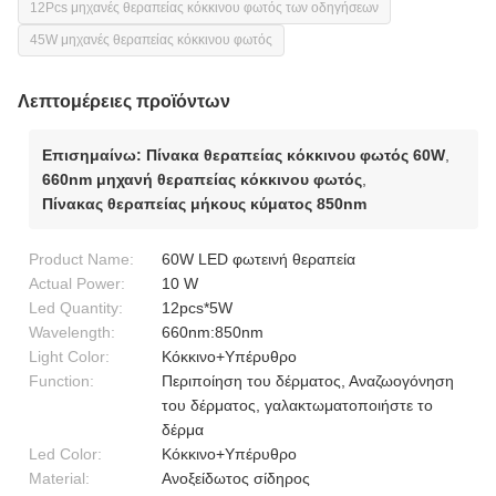
12Pcs μηχανές θεραπείας κόκκινου φωτός των οδηγήσεων
45W μηχανές θεραπείας κόκκινου φωτός
Λεπτομέρειες προϊόντων
Επισημαίνω:
Πίνακα θεραπείας κόκκινου φωτός 60W
,
660nm μηχανή θεραπείας κόκκινου φωτός
,
Πίνακας θεραπείας μήκους κύματος 850nm
Product Name:
60W LED φωτεινή θεραπεία
Actual Power:
10 W
Led Quantity:
12pcs*5W
Wavelength:
660nm:850nm
Light Color:
Κόκκινο+Υπέρυθρο
Function:
Περιποίηση του δέρματος, Αναζωογόνηση
του δέρματος, γαλακτωματοποιήστε το
δέρμα
Led Color:
Κόκκινο+Υπέρυθρο
Material:
Ανοξείδωτος σίδηρος