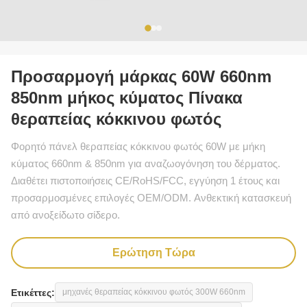
Προσαρμογή μάρκας 60W 660nm
850nm μήκος κύματος Πίνακα
θεραπείας κόκκινου φωτός
Φορητό πάνελ θεραπείας κόκκινου φωτός 60W με μήκη
κύματος 660nm & 850nm για αναζωογόνηση του δέρματος.
Διαθέτει πιστοποιήσεις CE/RoHS/FCC, εγγύηση 1 έτους και
προσαρμοσμένες επιλογές OEM/ODM. Ανθεκτική κατασκευή
από ανοξείδωτο σίδερο.
Ερώτηση Τώρα
Ετικέττες:
μηχανές θεραπείας κόκκινου φωτός 300W 660nm