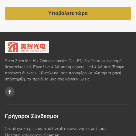
Υποβάλετε τώρα
Shen Zhen Mei Hui Optoelectronics Co., Εξειδικεύεται σε φωτισμό
θεραπείας Led, Εργαλεία & λάμπα ομορφιάς. Led & λάμπα; Έτοιμα
προϊόντα άνω των 16 ετών και σας προσφέρουμε όλη την τεχνική
υποστήριξη, τα προϊόντα μας σας κάνουν υγιείς
Γρήγοροι Σύνδεσμοι
Σπίτι
Σχετικά με εμάς
προϊόντα
Επικοινωνήστε μαζί μας
Πολιτική απορρήτου
Sitemap