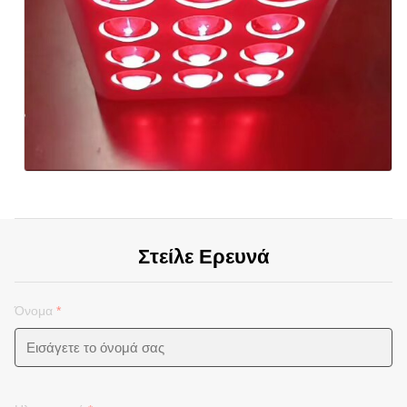
Στείλε Ερευνά
Όνομα
*