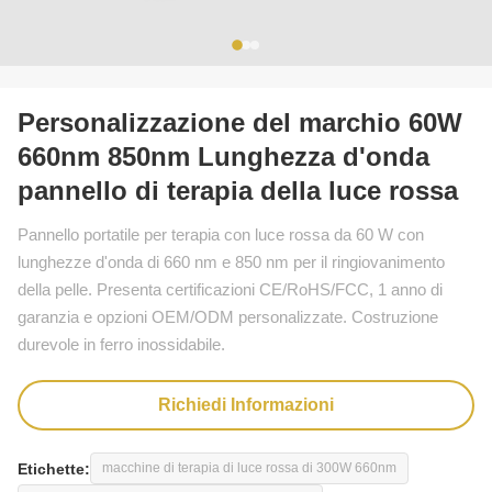
Personalizzazione del marchio 60W
660nm 850nm Lunghezza d'onda
pannello di terapia della luce rossa
Pannello portatile per terapia con luce rossa da 60 W con
lunghezze d'onda di 660 nm e 850 nm per il ringiovanimento
della pelle. Presenta certificazioni CE/RoHS/FCC, 1 anno di
garanzia e opzioni OEM/ODM personalizzate. Costruzione
durevole in ferro inossidabile.
Richiedi Informazioni
Etichette:
macchine di terapia di luce rossa di 300W 660nm