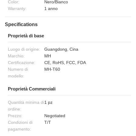
Color:
Nero/Bianco
Warranty:
1 anno
Specifications
Proprietà di base
Luogo di origine:
Guangdong, Cina
Marchio:
MH
Certificazione:
CE, RoHS, FCC, FDA
Numero di
MH-T60
modello:
Proprietà Commerciali
Quantità minima di
1 pz
ordine:
Prezzo:
Negotiated
Condizioni di
T/T
pagamento: