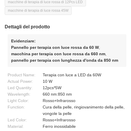
macchine di terapia di luce rossa di 12Pcs LED
macchine di terapia di luce rossa 45W
Dettagli del prodotto
Evidenziare:
Pannello per terapia con luce rossa da 60 W
,
macchina per terapia con luce rossa da 660 nm
,
pannello per terapia con lunghezza d'onda da 850 nm
Product Name:
Terapia con luce a LED da 60W
Actual Power:
10 W
Led Quantity:
12pcs*5W
Wavelength:
660 nm:850 nm
Light Color:
Rosso+Infrarosso
Function:
Cura della pelle, ringiovanimento della pelle,
vongole la pelle
Led Color:
Rosso+Infrarosso
Material:
Ferro inossidabile