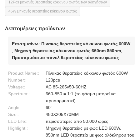
12Pcs μηχανές θεραπείας κόκκινου φωτός των οδηγήσεων
45W μηχανές θεραπείας κόκκινου φωτός
Λεπτομέρειες προϊόντων
Επισημαίνω:
Πίνακας θεραπείας κόκκινου φωτός 600W
,
Μηχανή θεραπείας κόκκινου φωτός 660nm 850nm
,
Προσαρμόσιμο πάνελ θεραπείας κόκκινου φωτός
Product Name::
Πίνακας θεραπείας κόκκινου φωτός 600W
Number::
120pcs
Voltage::
AC 85-265v50-60HZ
Spectrum::
660-850 = 1:1 (το φάσμα μπορεί να
προσαρμοστεί)
Angle::
60°
Size::
480X205X70MM
LED Life::
περισσότερες από 50.000 ώρες
Highlight::
Μηχανή θεραπείας με φως LED 600W,
850nm LED θεραπεία με φως ολόκληρου του