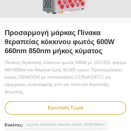
Προσαρμογή μάρκας Πίνακα
θεραπείας κόκκινου φωτός 600W
660nm 850nm μήκος κύματος
Πίνακας θεραπείας κόκκινου φωτός 600W με 120 LED, φάσμα
660-850nm και διάρκεια ζωής 50.000 ωρών. Προσαρμόσιμες
λύσεις OEM/ODM με πιστοποιήσεις CE/RoHS/FCC για
εφαρμογές ανακούφισης από τον πόνο και θεραπείας
δέρματος.
Ερώτηση Τώρα
Ετικέττες:
μηχανές θεραπείας κόκκινου φωτός 300W 660nm