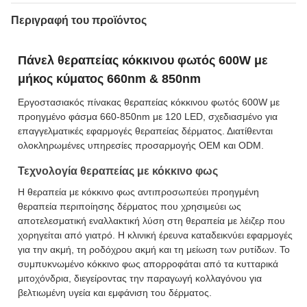
Περιγραφή του προϊόντος
Πάνελ θεραπείας κόκκινου φωτός 600W με
μήκος κύματος 660nm & 850nm
Εργοστασιακός πίνακας θεραπείας κόκκινου φωτός 600W με
προηγμένο φάσμα 660-850nm με 120 LED, σχεδιασμένο για
επαγγελματικές εφαρμογές θεραπείας δέρματος. Διατίθενται
ολοκληρωμένες υπηρεσίες προσαρμογής OEM και ODM.
Τεχνολογία θεραπείας με κόκκινο φως
Η θεραπεία με κόκκινο φως αντιπροσωπεύει προηγμένη
θεραπεία περιποίησης δέρματος που χρησιμεύει ως
αποτελεσματική εναλλακτική λύση στη θεραπεία με λέιζερ που
χορηγείται από γιατρό. Η κλινική έρευνα καταδεικνύει εφαρμογές
για την ακμή, τη ροδόχρου ακμή και τη μείωση των ρυτίδων. Το
συμπυκνωμένο κόκκινο φως απορροφάται από τα κυτταρικά
μιτοχόνδρια, διεγείροντας την παραγωγή κολλαγόνου για
βελτιωμένη υγεία και εμφάνιση του δέρματος.