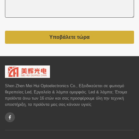
Υποβάλετε τώρα
Shen Zhen Mei Hui Optoelectronics Co., Εξειδικεύεται σε φωτισμό
θεραπείας Led, Εργαλεία & λάμπα ομορφιάς. Led & λάμπα; Έτοιμα
προϊόντα άνω των 16 ετών και σας προσφέρουμε όλη την τεχνική
υποστήριξη, τα προϊόντα μας σας κάνουν υγιείς