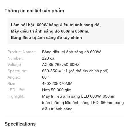
Thông tin chi tiết sản phẩm
Làm nổi bật:
600W bảng điều trị ánh sáng đỏ
,
Máy điều trị ánh sáng đỏ 660nm 850nm
,
Bảng điều trị ánh sáng đỏ tùy chỉnh
Product Name::
Bảng điều trị ánh sáng đỏ 600W
Number::
120 cái
Voltage::
AC 85-265v50-60HZ
Spectrum::
660-850 = 1:1 (có thể tùy chỉnh phổ)
Angle::
60 °
Size::
480X205X70MM
LED Life::
Hơn 50.000 giờ
Highlight::
Máy trị liệu ánh sáng LED 600W, 850nm
toàn thân trị liệu ánh sáng LED, 660nm bảng
điều trị ánh sáng
Specifications