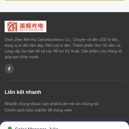
Shen Zhen Mei Hui Optoelectronics Co., Chuyên về đèn LED trị liệu,
dụng cụ & đèn làm đẹp; Đèn Led & đèn; Thành phẩm Hơn 16 năm và
cung cấp cho bạn tất cả các Hỗ trợ Kỹ thuật, Sản phẩm của chúng tôi
giúp bạn khỏe mạnh
Liên kết nhanh
Nhà
Về chúng tôi
các sản phẩm
Liên hệ với chúng tôi
Chính sách bảo mật
Sơ đồ trang web