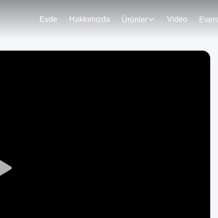
Evde
Hakkımızda
Video
Ürünler
Even
Play
Video