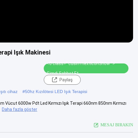
erapi Işık Makinesi
<0 class=" cusim nextIconShow ">
Şimdi Sohbet Et
Paylaş
ıtı cihaz
#
50hz Kızılötesi LED Işık Terapisi
 Tüm Vücut 6000w Pdt Led Kırmızı Işık Terapi 660nm 850nm Kırmızı
.
Daha fazla göster
MESAJ BIRAKIN