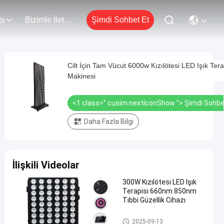
Bizimle İletişim
Şimdi Sohbet Et
ts
Cilt İçin Tam Vücut 6000w Kızılötesi LED Işık Tera
Makinesi
<1 class=" cusim nextIconShow ">
Şimdi Sohbe
Daha Fazla Bilgi
İlişkili Videolar
300W Kızılötesi LED Işık
Terapisi 660nm 850nm
Tıbbi Güzellik Cihazı
Kızılötesi LED Işık Terapisi
2025-09-13