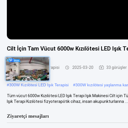
Cilt İçin Tam Vücut 6000w Kızılötesi LED Işık T
Kızılötesi LED Işık Terapisi
2025-03-20
33 görüşler
#
300W Kızılötesi LED Işık Terapisi
#
300W kızılötesi yaşlanma karş
Tüm vücut 6000w Kızılötesi LED Işık Terapi Işık Makinesi Cilt için
Işık Terapi Kızılötesi fizyoterapötik cihaz, insan akupunkturlarına ...
Ziyaretçi mesajları