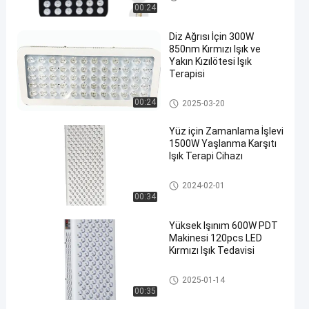
00:24
Diz Ağrısı İçin 300W
850nm Kırmızı Işık ve
Yakın Kızılötesi Işık
Terapisi
Kızılötesi LED Işık Terapisi
00:24
2025-03-20
Yüz için Zamanlama İşlevi
1500W Yaşlanma Karşıtı
Işık Terapi Cihazı
Kızılötesi LED Işık Terapisi
2024-02-01
00:34
Yüksek Işınım 600W PDT
Makinesi 120pcs LED
Kırmızı Işık Tedavisi
Kızılötesi LED Işık Terapisi
2025-01-14
00:35