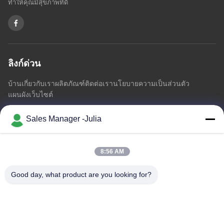
ทำให้คุณมีสุขภาพที่ดี
ลิงก์ด่วน
บ้าน
เกี่ยวกับเรา
ผลิตภัณฑ์
ติดต่อเรา
นโยบายความเป็นส่วนตัว
แผนผังเว็บไซต์
Sales Manager -Julia
ติดต่อเรา
8:56 AM
ที่อยู่:: ชั้น 8/9, A2 ZhongTai Information Industrial Park
Pioneering Domain, No2 Dezheng Road, ShiLongZai
Good day, what product are you looking for?
Community, ShiYan Town, BaoAn District, Shenzhen China
อีเมล:
julia@idoo-lighting.com
โทร:: 86-15814437841