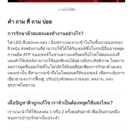
ภาพใกล้ชิด
คํา ถาม ที่ ถาม บ่อย
การรักษาด้วยแสงแดงทํางานอย่างไร?
ไฟ LED สีแดงและแดง / อินฟราเรดเจาะเข้าไปในชั้นภายนอกของ
ผิวหนัง ส่งพลังงานที่สามารถใช้ได้ให้กับเซลล์ซึ่งในกรณีอื่นอาจหยุด
การผลิต ATP ของเซลล์ในช่วงความเครียดหรือโรคโฟตอนแสงสี
แดงทําให้เซลล์สามารถใช้ออกซิเจนได้อย่างมีประสิทธิภาพ โดยการ
ลดการดูดซึมออกไซด์ไนโตรดิกให้น้อยที่สุดเพียงการรักษาด้วยแสง
แดงเท่านั้น ที่สามารถเข้าถึงไมโตคอนดรีย์ของเซลล์ เพื่อกระตุ้นการ
เยียวยาและการฟื้นฟู, ปรับปรุงลักษณะภายนอก, ผลงาน, และ
สุขภาพโดยรวม
เมื่อปัญหาผิวถูกแก้ไข เราจําเป็นต้องหยุดใช้แสงไหม?
เราแนะนําให้ใช้แสงต่อ 1 หรือ 2 ครั้งต่อสัปดาห์ เพื่อเป็นส่วนหนึ่ง
ของการบํารุงรักษาเป็นประจํา