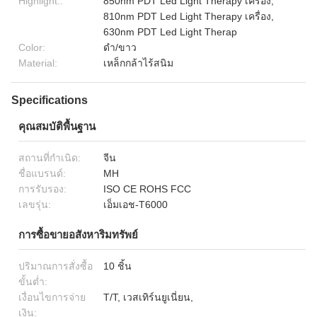
Highlight::
850nm PDT Led Light Therapy เครื่อง,
810nm PDT Led Light Therapy เครื่อง,
630nm PDT Led Light Therap
Color:
ดำ/ขาว
Material:
เหล็กกล้าไร้สนิม
Specifications
คุณสมบัติพื้นฐาน
สถานที่กำเนิด:
จีน
ชื่อแบรนด์:
MH
การรับรอง:
ISO CE ROHS FCC
เลขรุ่น:
เอ็มเอช-T6000
การซื้อขายอสังหาริมทรัพย์
ปริมาณการสั่งซื้อ
10 ชิ้น
ขั้นต่ำ:
เงื่อนไขการจ่าย
T/T, เวสเทิร์นยูเนี่ยน,
เงิน: