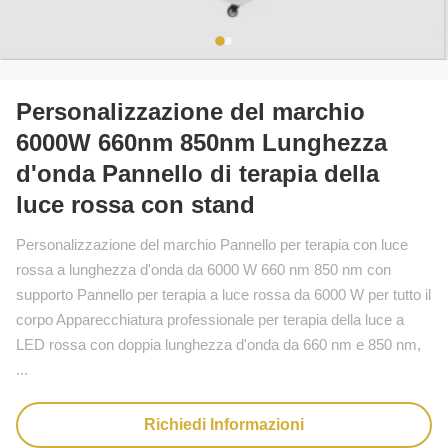
Personalizzazione del marchio
6000W 660nm 850nm Lunghezza
d'onda Pannello di terapia della
luce rossa con stand
Personalizzazione del marchio Pannello per terapia con luce
rossa a lunghezza d'onda da 6000 W 660 nm 850 nm con
supporto Pannello per terapia a luce rossa da 6000 W per tutto il
corpo Apparecchiatura professionale per terapia della luce a
LED rossa con doppia lunghezza d'onda da 660 nm e 850 nm,
...
Richiedi Informazioni