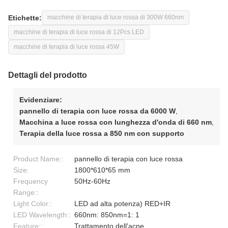
Etichette:
macchine di terapia di luce rossa di 300W 660nm
macchine di terapia di luce rossa di 12Pcs LED
macchine di terapia di luce rossa 45W
Dettagli del prodotto
Evidenziare:
pannello di terapia con luce rossa da 6000 W
,
Macchina a luce rossa con lunghezza d'onda di 660 nm
,
Terapia della luce rossa a 850 nm con supporto
Product Name::
pannello di terapia con luce rossa
Size:
1800*610*65 mm
Frequency
50Hz-60Hz
Range::
Light Color::
LED ad alta potenza) RED+IR
LED Wavelength::
660nm: 850nm=1: 1
Feature::
Trattamento dell'acne