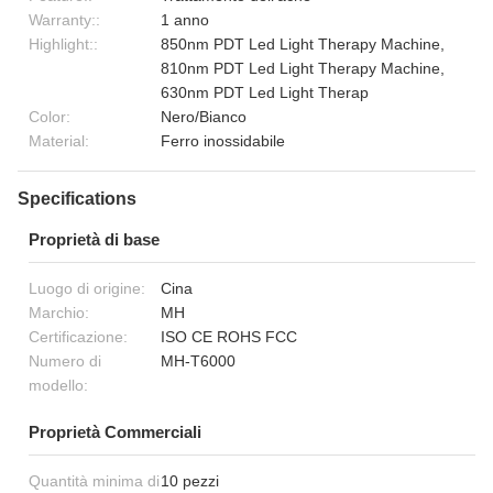
Warranty::
1 anno
Highlight::
850nm PDT Led Light Therapy Machine,
810nm PDT Led Light Therapy Machine,
630nm PDT Led Light Therap
Color:
Nero/Bianco
Material:
Ferro inossidabile
Specifications
Proprietà di base
Luogo di origine:
Cina
Marchio:
MH
Certificazione:
ISO CE ROHS FCC
Numero di
MH-T6000
modello:
Proprietà Commerciali
Quantità minima di
10 pezzi