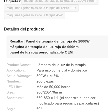
Etiquetas:
máquinas ligeras rojas de la terapia de 300W 660nm
máquinas ligeras rojas de la terapia de 12Pcs LED
máquinas ligeras rojas de la terapia 45W
Detalles del producto
Resaltar:
Panel de terapia de luz roja de 1000W
,
máquina de terapia de luz roja de 660nm
,
panel de luz roja personalizable OEM
Product Name::
Lámpara de la luz de la terapia
Application::
Para uso comercial y doméstico
Actual Wattage::
300W ± el 5%
Number::
200 piezas
LED Life::
Más de 50,000 horas
Size::
900*205*70m m
Spectrum::
660-850 = 1:1 (el espectro puede ser
modificado para requisitos particulares)
Angle::
60°