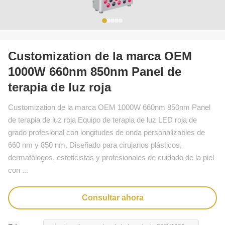
Customization de la marca OEM
1000W 660nm 850nm Panel de
terapia de luz roja
Customization de la marca OEM 1000W 660nm 850nm Panel
de terapia de luz roja Equipo de terapia de luz LED roja de
grado profesional con longitudes de onda personalizables de
660 nm y 850 nm. Diseñado para cirujanos plásticos,
dermatólogos, esteticistas y profesionales de cuidado de la piel
con ...
Consultar ahora