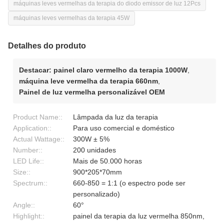
máquinas leves vermelhas da terapia do diodo emissor de luz 12Pcs
máquinas leves vermelhas da terapia 45W
Detalhes do produto
Destacar:
painel claro vermelho da terapia 1000W
,
máquina leve vermelha da terapia 660nm
,
Painel de luz vermelha personalizável OEM
Product Name::
Lâmpada da luz da terapia
Application::
Para uso comercial e doméstico
Actual Wattage::
300W ± 5%
Number::
200 unidades
LED Life::
Mais de 50.000 horas
Size::
900*205*70mm
Spectrum::
660-850 = 1:1 (o espectro pode ser
personalizado)
Angle::
60°
Highlight::
painel da terapia da luz vermelha 850nm,