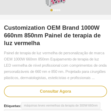
Customization OEM Brand 1000W
660nm 850nm Painel de terapia de
luz vermelha
Painel de terapia de luz vermelha de personalização de marca
OEM 1000W 660nm 850nm Equipamento de terapia de luz
LED vermelha de nível profissional com comprimentos de onda
personalizáveis ​​de 660 nm e 850 nm. Projetado para cirurgiões
plásticos, dermatologistas, esteticistas e profissionais ...
Consultar Agora
Etiquetas:
máquinas leves vermelhas da terapia de 300W 660nm