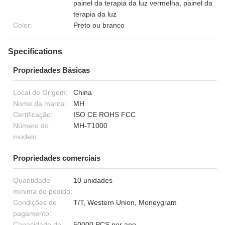
painel da terapia da luz vermelha, painel da
terapia da luz
Color:
Preto ou branco
Specifications
Propriedades Básicas
Local de Origem:
China
Nome da marca:
MH
Certificação:
ISO CE ROHS FCC
Número do
MH-T1000
modelo:
Propriedades comerciais
Quantidade
10 unidades
mínima de pedido:
Condições de
T/T, Western Union, Moneygram
pagamento:
Capacidade de
50000 PCS por ano