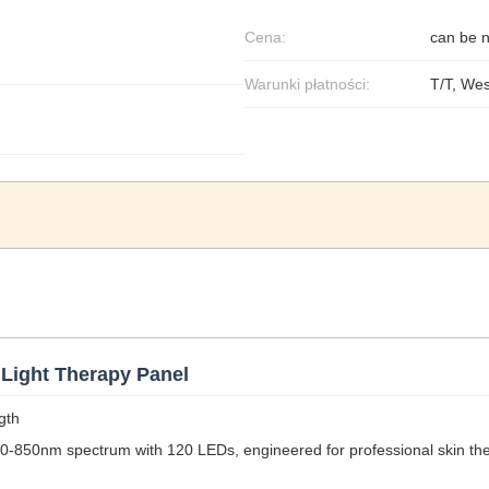
Cena:
can be n
Warunki płatności:
T/T, We
Light Therapy Panel
gth
0-850nm spectrum with 120 LEDs, engineered for professional skin 