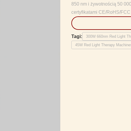
850 nm i żywotnością 50 00
certyfikatami CE/RoHS/FCC d
Tagi:
300W 660nm Red Light Th
45W Red Light Therapy Machine