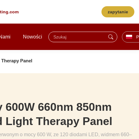
hting.com
zapytanie
 Nami
Nowości
P
 Therapy Panel
ty 600W 660nm 850nm
d Light Therapy Panel
czerwonym o mocy 600 W, ze 120 diodami LED, widmem 660–