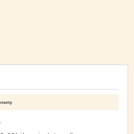
rranty
t