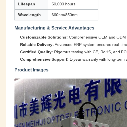
Lifespan
50,000 hours
Wavelength
660nm/850nm
Manufacturing & Service Advantages
Customizable Solutions:
Comprehensive OEM and ODM serv
Reliable Delivery:
Advanced ERP system ensures real-time p
Certified Quality:
Rigorous testing with CE, RoHS, and FCC 
Comprehensive Support:
1-year warranty with long-term a
Product Images