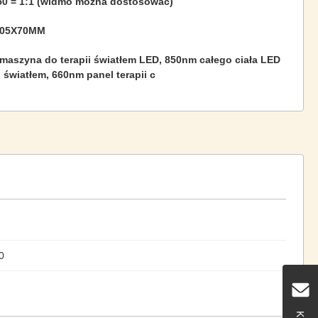
50 = 1:1 (widmo można dostosować)
205X70MM
maszyna do terapii światłem LED, 850nm całego ciała LED
i światłem, 660nm panel terapii c
0