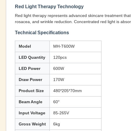
Red Light Therapy Technology
Red light therapy represents advanced skincare treatment that s
rosacea, and wrinkle reduction. Concentrated red light is abso
Technical Specifications
Model
MH-T600W
LED Quantity
120pcs
LED Power
600W
Draw Power
170W
Product Size
480*205*70mm
Beam Angle
60°
Input Voltage
85-265V
Gross Weight
6kg