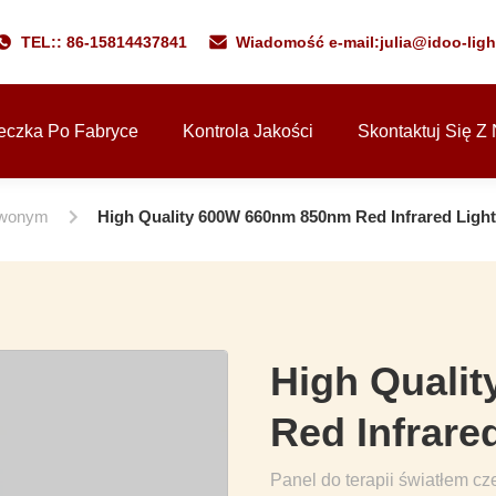
TEL:: 86-15814437841
Wiadomość e-mail:
julia@idoo-lig
eczka Po Fabryce
Kontrola Jakości
Skontaktuj Się Z
erwonym
High Quality 600W 660nm 850nm Red Infrared Light
High Quali
Red Infrare
Panel do terapii światłem 