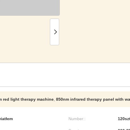
 red light therapy machine
,
850nm infrared therapy panel with wa
wiatłem
Number::
120sz