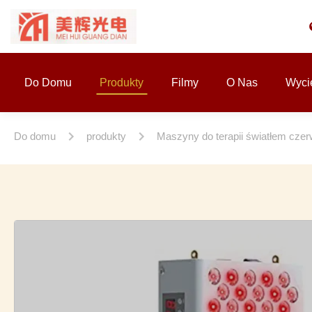
Do Domu
Produkty
Filmy
O Nas
Wyci
Do domu
produkty
Maszyny do terapii światłem cz