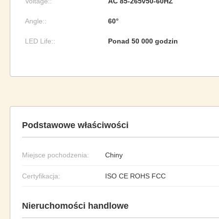
Voltage::
AC 85-265v50-60HZ
Angle::
60°
LED Life::
Ponad 50 000 godzin
Podstawowe właściwości
Miejsce pochodzenia:
Chiny
Certyfikacja:
ISO CE ROHS FCC
Nieruchomości handlowe