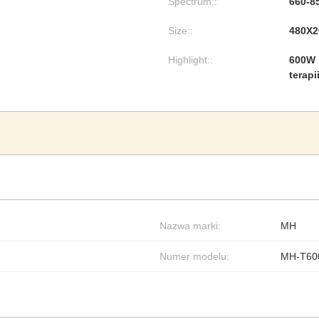
Spectrum::
660-8
Size::
480X
Highlight::
600W 
terapi
Nazwa marki:
MH
Numer modelu:
MH-T60