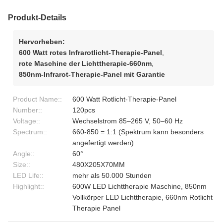
Produkt-Details
Hervorheben:
600 Watt rotes Infrarotlicht-Therapie-Panel
,
rote Maschine der Lichttherapie-660nm
,
850nm-Infrarot-Therapie-Panel mit Garantie
Product Name::
600 Watt Rotlicht-Therapie-Panel
Number::
120pcs
Voltage::
Wechselstrom 85–265 V, 50–60 Hz
Spectrum::
660-850 = 1:1 (Spektrum kann besonders
angefertigt werden)
Angle::
60°
Size::
480X205X70MM
LED Life::
mehr als 50.000 Stunden
Highlight::
600W LED Lichttherapie Maschine, 850nm
Vollkörper LED Lichttherapie, 660nm Rotlicht
Therapie Panel