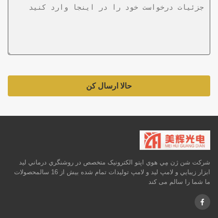
حالا ارسال کن
شرکت شن ژن مِي هوي اپتو الکترونيک متخصص در روشنگري درماني ليد
ابزار زيبايي و لامپ ليد و لامپ توليدات تمام شده بيش از 16 سالمحصولات
ما شما را سالم می کند