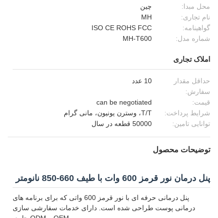
محل مبدا:
چین
نام تجاری:
MH
گواهینامه:
ISO CE ROHS FCC
شماره مدل:
MH-T600
املاک تجاری
حداقل مقدار
10 عدد
سفارش:
قیمت:
can be negotiated
شرایط پرداخت:
T/T، وسترن یونیون، مانی گرام
توانایی تامین:
50000 قطعه در سال
توضیحات محصول
پنل درمان نور قرمز 600 وات با طیف 660-850 نانومتر
پنل درمانی حرفه ای با نور قرمز 600 واتی که برای برنامه های
درمانی پوست طراحی شده است. دارای خدمات سفارشی سازی