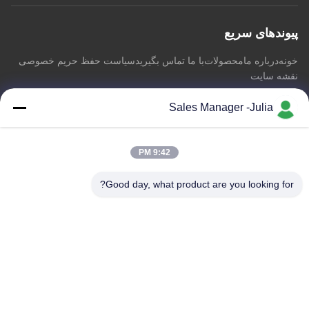
پیوندهای سریع
خونه
درباره ما
محصولات
با ما تماس بگیرید
سیاست حفظ حریم خصوصی
نقشه سایت
Sales Manager -Julia
با ما تماس بگیرید
9:42 PM
آدرس:: طبقه 8/9 ، دامنه پیشگام پارک صنعتی اطلاعات صنعتی A2
ZhongTai ، جاده شماره 2 Dezheng ، جامعه ShiLongZai ، شهر
Good day, what product are you looking for?
شی یان ، منطقه BaoAn ، شنژن چین
ایمیل:
julia@idoo-lighting.com
تلفن:: 86-15814437841
درخواست الان