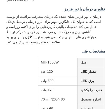
OEM و ODM جامع.
فناوری درمان با نور قرمز
درمان با نور قرمز نشان دهنده یک درمان پیشرفته مراقبت از پوست
است که به عنوان یک جایگزین موثر برای لیزر درمانی توسط پزشک
عمل می کند. تحقیقات بالینی کاربردهایی را برای آکنه، روزاسه و
کاهش چین و چروک نشان می دهد. نور قرمز متمرکز توسط
میتوکندری های سلولی جذب می شود و تولید کلاژن را برای بهبود
سلامت و ظاهر پوست تحریک می کند.
مشخصات فنی
مدل
MH-T600W
مقدار LED
120 عدد
برق LED
600 وات
قدرت را بکشید
170 وات
اندازه محصول
480*205*70mm
زاویه پرتو
60 درجه