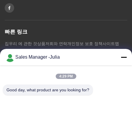
빠른 링크
집
우리 에 관한 것
상품
저희와 연락
개인정보 보호 정책
사이트맵
Sales Manager -Julia
저희와 연락
4:29 PM
주소:: 바닥 8/9, 도메인, 이산화 질소 데정 도로, 시롱자이 커뮤니
티, 시얀 Town,BaoAn 지역, 센즈헨 중국을 개척하는 A2 즈홍다
Good day, what product are you looking for?
정보 공단
이메일:
julia@idoo-lighting.com
TEL :: 0086-15814437841