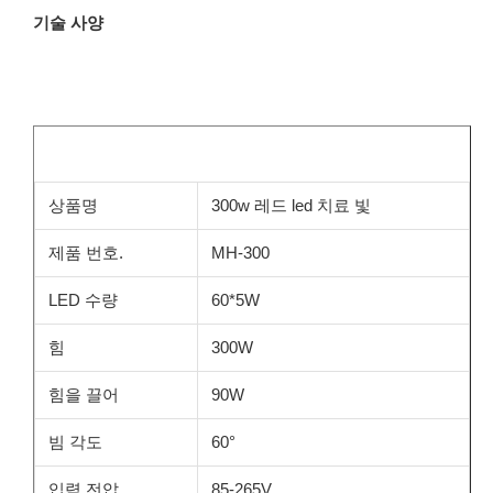
기술 사양
상품명
300w 레드 led 치료 빛
제품 번호.
MH-300
LED 수량
60*5W
힘
300W
힘을 끌어
90W
빔 각도
60°
입력 전압
85-265V