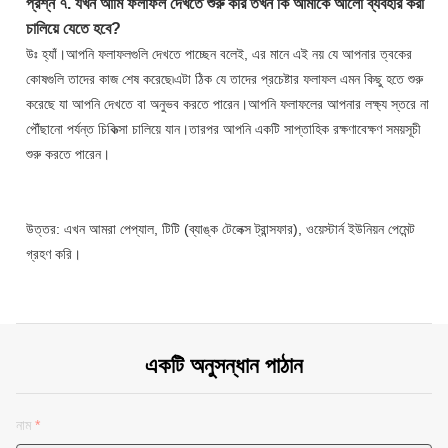
প্রশ্ন ৭. 
যখন আমি ফলাফল দেখতে শুরু করি তখন কি আমাকে আলো ব্যবহার করা 
চালিয়ে যেতে হবে?
উঃ হ্যাঁ।আপনি ফলাফলগুলি দেখতে পাচ্ছেন বলেই, এর মানে এই নয় যে আপনার ত্বকের 
কোষগুলি তাদের কাজ শেষ করেছে৷এটা ঠিক যে তাদের প্রচেষ্টার ফলাফল এমন কিছু হতে শুরু 
করেছে যা আপনি দেখতে বা অনুভব করতে পারেন।আপনি ফলাফলের আপনার লক্ষ্য স্তরে না 
পৌঁছানো পর্যন্ত চিকিত্সা চালিয়ে যান।তারপর আপনি একটি সাপ্তাহিক রক্ষণাবেক্ষণ সময়সূচী 
শুরু করতে পারেন।
উত্তর: এখন আমরা পেপ্যাল, টিটি (ব্যাঙ্ক টেলেক্স ট্রান্সফার), ওয়েস্টার্ন ইউনিয়ন পেমেন্ট 
গ্রহণ করি। 
একটি অনুসন্ধান পাঠান
নাম
*