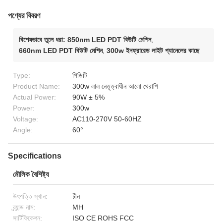
পণ্যের বিবরণ
বিশেষভাবে তুলে ধরা:
850nm LED PDT বিউটি মেশিন
,
660nm LED PDT বিউটি মেশিন
,
300w ইনফ্রারেড লাইট প্যানেলের কাছে
Type:
পিডিটি
Product Name:
300w লাল নেতৃত্বাধীন আলো থেরাপি
Actual Power:
90W ± 5%
Power:
300w
Voltage:
AC110-270V 50-60HZ
Angle:
60°
Specifications
মৌলিক বৈশিষ্ট্য
উৎপত্তি স্থান:
চীন
ব্র্যান্ড নাম:
MH
সার্টিফিকেশন:
ISO CE ROHS FCC