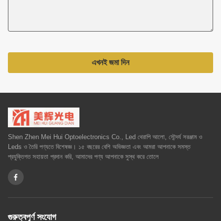
এখনই জমা দিন
Shen Zhen Mei Hui Optoelectronics Co., Led থেরাপি আলো, সৌন্দর্য সরঞ্জাম ও
Leds ও তৈরি পণ্যতে বিশেষজ্ঞ। ১৫ বছরের বেশি অভিজ্ঞতা এবং আমরা আপনাকে সমস্ত
প্রযুক্তিগত সহায়তা প্রদান করি, আমাদের পণ্য আপনাকে সুস্থ করে তোলে
গুরুত্বপূর্ণ সংযোগ