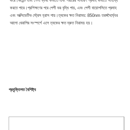
করে।জয়েন্ট এবং পেশী ব্যথা কমাতে এবং শরীরের সাধারণ প্রদাহ কমাতে সাহায্য 
করতে পারে।প্রশিক্ষণের পরে পেশী ভর বৃদ্ধি পায়, এবং পেশী বায়োপসিতে প্রদাহ 
এবং অক্সিডেটিভ স্ট্রেস হ্রাস পায়।ত্বকের ক্ষত নিরাময়: 850nm তরঙ্গদৈর্ঘ্যের 
আলো থেরাপির সংস্পর্শে এলে ত্বকের ক্ষত দ্রুত নিরাময় হয়।
প্রযুক্তিগত বৈশিষ্ট্য