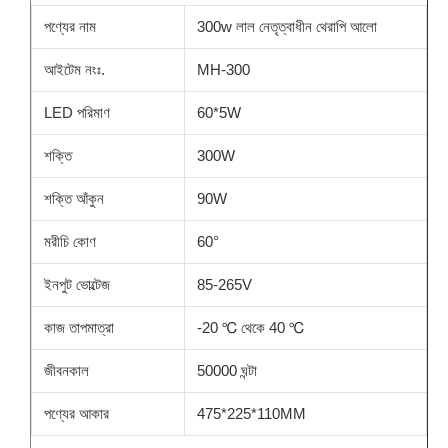
পণ্যের নাম
300w লাল নেতৃত্বাধীন থেরাপি আলো
আইটেম নংঃ.
MH-300
LED পরিমাণ
60*5W
শক্তি
300W
শক্তি আঁকুন
90W
মরীচি কোণ
60°
ইনপুট ভোল্টেজ
85-265V
কাজ তাপমাত্রা
-20 ℃ থেকে 40 ℃
জীবনকাল
50000 ঘন্টা
পণ্যের আকার
475*225*110MM