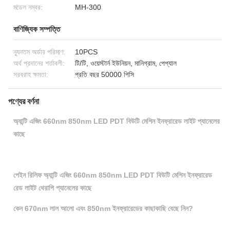
মডেল নম্বর:
MH-300
বাণিজ্যিক সম্পত্তি
ন্যূনতম অর্ডার পরিমাণ:
10PCS
অর্থ প্রদানের শর্তাবলী:
টি/টি, ওয়েস্টার্ন ইউনিয়ন, মানিগ্রাম, পেপ্যাল
সরবরাহ ক্ষমতা:
প্রতি বছর 50000 পিসি
পণ্যের বর্ণনা
অ্যান্টি এজিং 660nm 850nm LED PDT বিউটি মেশিন ইনফ্রারেড লাইট প্যানেলের
কাছে
পেইন রিলিফ অ্যান্টি এজিং 660nm 850nm LED PDT বিউটি মেশিন ইনফ্রারেড
রেড লাইট থেরাপি প্যানেলের কাছে
কেন 670nm লাল আলো এবং 850nm ইনফ্রারেডের কাছাকাছি বেছে নিন?