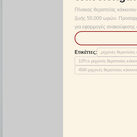
Πίνακας θεραπείας κόκκινο
ζωής 50.000 ωρών. Προσαρ
για εφαρμογές ανακούφισης 
Ετικέττες:
μηχανές θεραπείας
12Pcs μηχανές θεραπείας κόκκ
45W μηχανές θεραπείας κόκκιν