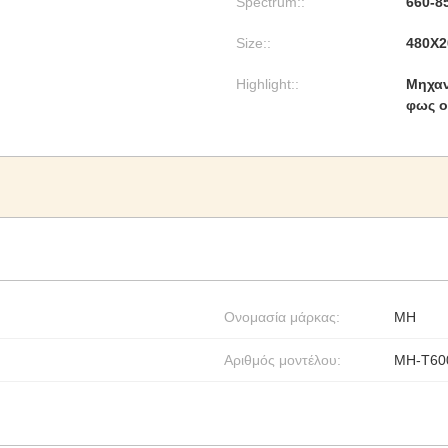
Spectrum::
660-8
Size::
480X
Highlight::
Μηχαν
φως ο
Ονομασία μάρκας:
MH
Αριθμός μοντέλου:
MH-T60