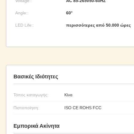
Voltage::
AC 85-265v50-60HZ
Angle::
60°
LED Life::
περισσότερες από 50.000 ώρες
Βασικές Ιδιότητες
Τόπος καταγωγής:
Κίνα
Πιστοποίηση:
ISO CE ROHS FCC
Εμπορικά Ακίνητα