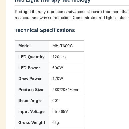
Red Light Therapy Technology
Red light therapy represents advanced skincare treatment that s
rosacea, and wrinkle reduction. Concentrated red light is abso
Technical Specifications
Model
MH-T600W
LED Quantity
120pcs
LED Power
600W
Draw Power
170W
Product Size
480*205*70mm
Beam Angle
60°
Input Voltage
85-265V
Gross Weight
6kg