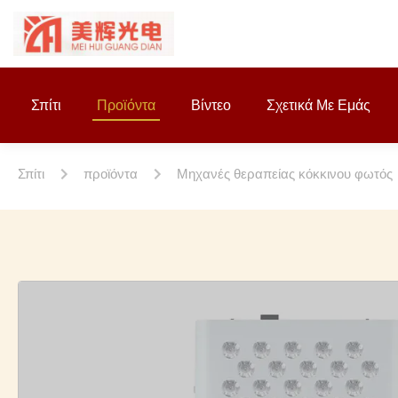
Σπίτι
Προϊόντα
Βίντεο
Σχετικά Με Εμάς
Σπίτι
προϊόντα
Μηχανές θεραπείας κόκκινου φωτός