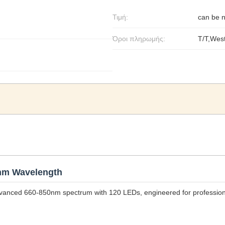
Τιμή:
can be n
Όροι πληρωμής:
T/T,Wes
0nm Wavelength
vanced 660-850nm spectrum with 120 LEDs, engineered for professio