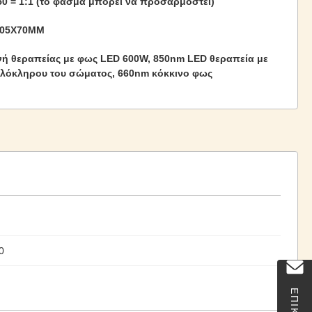
50 = 1:1 (το φάσμα μπορεί να προσαρμοστεί)
205X70MM
ή θεραπείας με φως LED 600W, 850nm LED θεραπεία με
λόκληρου του σώματος, 660nm κόκκινο φως
0