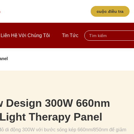
m
cuộc điều tra
Liên Hệ Với Chúng Tôi
Tin Tức
anel
w Design 300W 660nm
Light Therapy Panel
g đỏ di động 300W với bước sóng kép 660nm/850nm để giảm