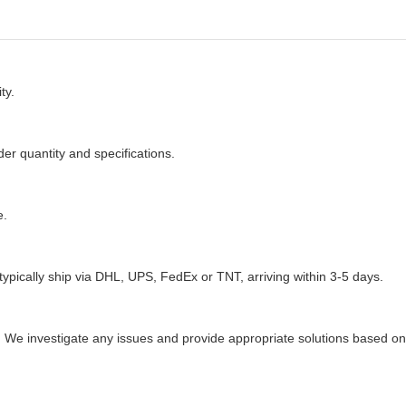
ty.
er quantity and specifications.
e.
typically ship via DHL, UPS, FedEx or TNT, arriving within 3-5 days.
%. We investigate any issues and provide appropriate solutions based on t