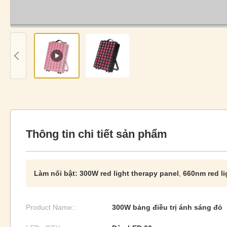
Thông tin chi tiết sản phẩm
Làm nổi bật:
300W red light therapy panel
,
660nm red li
Product Name::
300W bảng điều trị ánh sáng đỏ