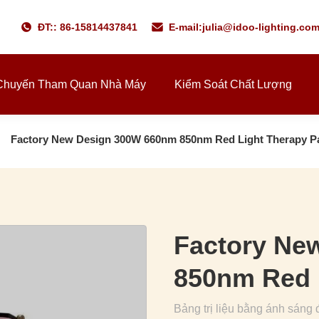
ĐT:: 86-15814437841
E-mail:
julia@idoo-lighting.co
Chuyến Tham Quan Nhà Máy
Kiểm Soát Chất Lượng
Factory New Design 300W 660nm 850nm Red Light Therapy P
Factory Ne
850nm Red 
Bảng trị liệu bằng ánh sán