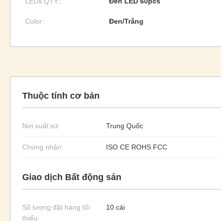
LEDs QTY::
Đèn LED 60pcs
Color:
Đen/Trắng
Thuộc tính cơ bản
Nơi xuất xứ:
Trung Quốc
Chứng nhận:
ISO CE ROHS FCC
Giao dịch Bất động sản
Số lượng đặt hàng tối
10 cái
thiểu: