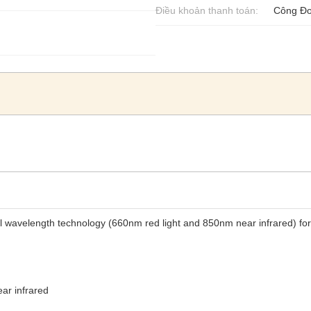
Điều khoản thanh toán:
Công Đo
l wavelength technology (660nm red light and 850nm near infrared) for 
ar infrared