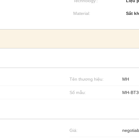
Technology::
Liệu 
Material:
Sắt k
Tên thương hiệu:
MH
Số mẫu:
MH-BT3
Giá:
negotiab