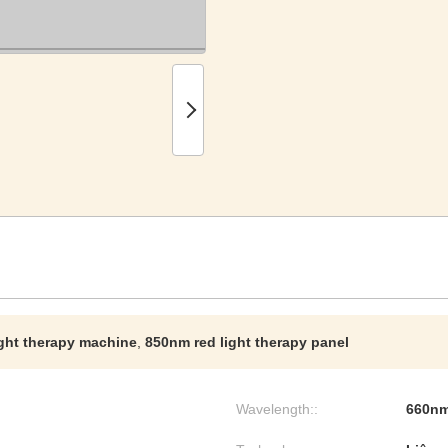
ght therapy machine
,
850nm red light therapy panel
Wavelength::
660n