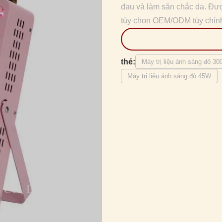
đau và làm săn chắc da. Đ
tùy chọn OEM/ODM tùy chỉn
thẻ:
Máy trị liệu ánh sáng đỏ 
Máy trị liệu ánh sáng đỏ 45W