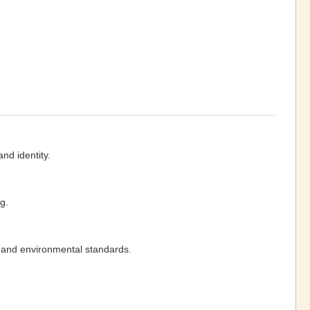
d identity.
g.
, and environmental standards.