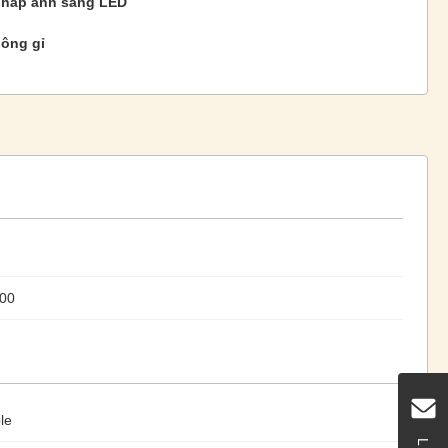
pháp ánh sáng LED
hông gỉ
00
le