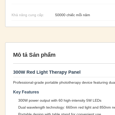
Khả năng cung cấp:
50000 chiếc mỗi năm
Mô tả Sản phẩm
300W Red Light Therapy Panel
Professional-grade portable phototherapy device featuring dua
Key Features
300W power output with 60 high-intensity 5W LEDs
Dual wavelength technology: 660nm red light and 850nm ne
Portable design with table stand for convenient use