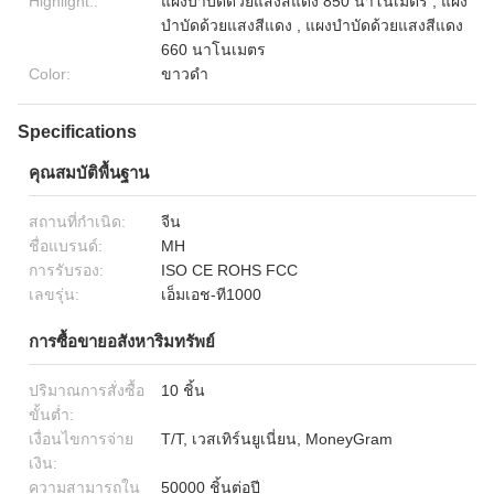
Highlight::
แผงบำบัดด้วยแสงสีแดง 850 นาโนเมตร , แผง
บำบัดด้วยแสงสีแดง , แผงบำบัดด้วยแสงสีแดง
660 นาโนเมตร
Color:
ขาวดำ
Specifications
คุณสมบัติพื้นฐาน
สถานที่กำเนิด:
จีน
ชื่อแบรนด์:
MH
การรับรอง:
ISO CE ROHS FCC
เลขรุ่น:
เอ็มเอช-ที1000
การซื้อขายอสังหาริมทรัพย์
ปริมาณการสั่งซื้อ
10 ชิ้น
ขั้นต่ำ:
เงื่อนไขการจ่าย
T/T, เวสเทิร์นยูเนี่ยน, MoneyGram
เงิน:
ความสามารถใน
50000 ชิ้นต่อปี