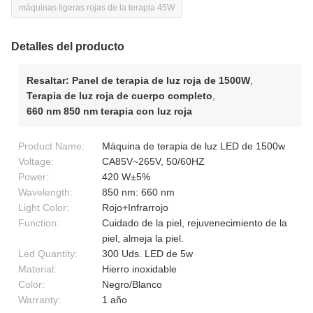
máquinas ligeras rojas de la terapia 45W
Detalles del producto
Resaltar:
Panel de terapia de luz roja de 1500W
,
Terapia de luz roja de cuerpo completo
,
660 nm 850 nm terapia con luz roja
Product Name:
Máquina de terapia de luz LED de 1500w
Voltage:
CA85V~265V, 50/60HZ
Power:
420 W±5%
Wavelength:
850 nm: 660 nm
Light Color:
Rojo+Infrarrojo
Function:
Cuidado de la piel, rejuvenecimiento de la
piel, almeja la piel.
Led Quantity:
300 Uds. LED de 5w
Material:
Hierro inoxidable
Color:
Negro/Blanco
Warranty:
1 año