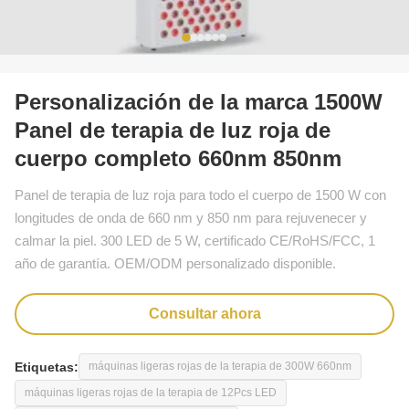
Personalización de la marca 1500W
Panel de terapia de luz roja de
cuerpo completo 660nm 850nm
Panel de terapia de luz roja para todo el cuerpo de 1500 W con
longitudes de onda de 660 nm y 850 nm para rejuvenecer y
calmar la piel. 300 LED de 5 W, certificado CE/RoHS/FCC, 1
año de garantía. OEM/ODM personalizado disponible.
Consultar ahora
Etiquetas:
máquinas ligeras rojas de la terapia de 300W 660nm
máquinas ligeras rojas de la terapia de 12Pcs LED