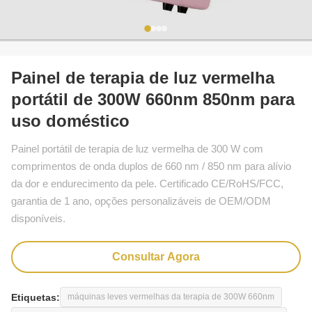
Painel de terapia de luz vermelha
portátil de 300W 660nm 850nm para
uso doméstico
Painel portátil de terapia de luz vermelha de 300 W com
comprimentos de onda duplos de 660 nm / 850 nm para alívio
da dor e endurecimento da pele. Certificado CE/RoHS/FCC,
garantia de 1 ano, opções personalizáveis ​​de OEM/ODM
disponíveis.
Consultar Agora
Etiquetas:
máquinas leves vermelhas da terapia de 300W 660nm