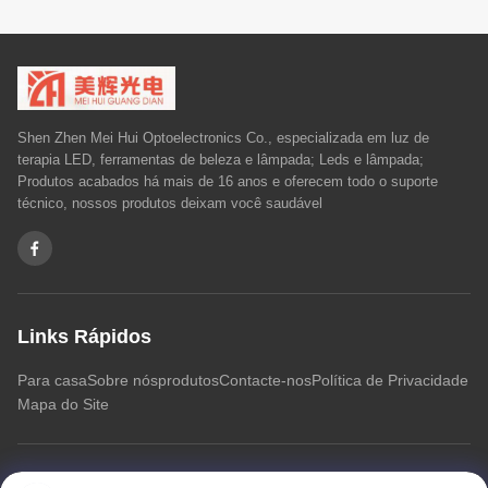
Shen Zhen Mei Hui Optoelectronics Co., especializada em luz de
terapia LED, ferramentas de beleza e lâmpada; Leds e lâmpada;
Produtos acabados há mais de 16 anos e oferecem todo o suporte
técnico, nossos produtos deixam você saudável
Links Rápidos
Para casa
Sobre nós
produtos
Contacte-nos
Política de Privacidade
Mapa do Site
Contacte-nos