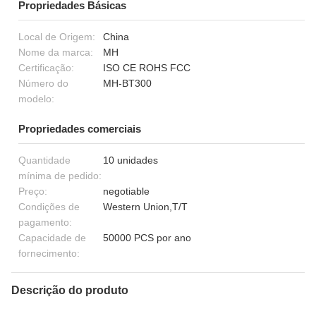
Propriedades Básicas
Local de Origem:
China
Nome da marca:
MH
Certificação:
ISO CE ROHS FCC
Número do
MH-BT300
modelo:
Propriedades comerciais
Quantidade
10 unidades
mínima de pedido:
Preço:
negotiable
Condições de
Western Union,T/T
pagamento:
Capacidade de
50000 PCS por ano
fornecimento:
Descrição do produto