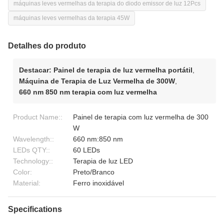
máquinas leves vermelhas da terapia do diodo emissor de luz 12Pcs
máquinas leves vermelhas da terapia 45W
Detalhes do produto
Destacar:
Painel de terapia de luz vermelha portátil
,
Máquina de Terapia de Luz Vermelha de 300W
,
660 nm 850 nm terapia com luz vermelha
Product Name::
Painel de terapia com luz vermelha de 300
W
Wavelength::
660 nm:850 nm
LEDs QTY::
60 LEDs
Technology::
Terapia de luz LED
Color:
Preto/Branco
Material:
Ferro inoxidável
Specifications