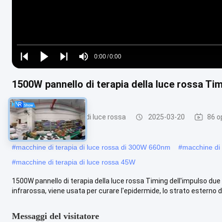
Loaded
:
0%
0:00
/
0:00
Play
Play
Play
Mute
Current
Duration
next
next
1500W pannello di terapia della luce rossa Ti
Time
Macchine di terapia di luce rossa
2025-03-20
86 o
#
macchine di terapia di luce rossa di 300W 660nm
#
macchine di 
#
macchine di terapia di luce rossa 45W
1500W pannello di terapia della luce rossa Timing dell'impulso due
infrarossa, viene usata per curare l'epidermide, lo strato esterno del
Messaggi del visitatore