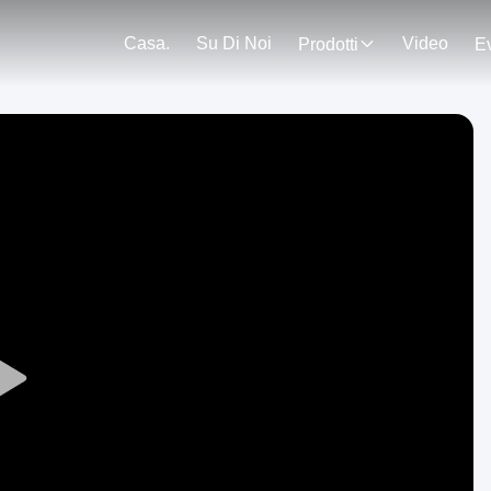
Casa.
Su Di Noi
Video
Prodotti
E
Play
Video