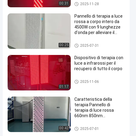
200 chip LED per uso
Macchine di terapia di luce ros
00:31
2025-11-28
domestico
sa
Pannello di terapia a luce
rossa a corpo intero da
4500W con 9 lunghezze
d'onda per alleviare il
en
dolore, ringiovanire la
pelle e recuperare i
Macchine di terapia di luce ros
00:25
2025-07-31
muscoli
sa
Dispositivo di terapia con
luce a infrarossi per il
recupero di tutto il corpo
Macchine di terapia di luce ros
2025-11-06
sa
01:17
Caratteristica della
terapia Pannello di
terapia di luce rossa
660nm 850nm
Lunghezza d'onda per la
clinica di sollievo dal
Macchine di terapia di luce ros
00:42
2025-07-01
dolore Home LED
sa