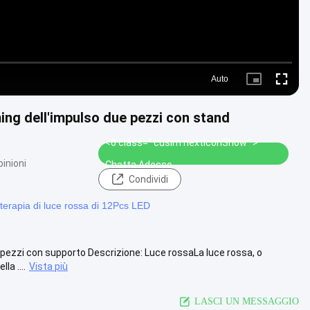
Auto
Picture-
Fullscre
in-
Picture
ming dell'impulso due pezzi con stand
<0 class=" cusim nextIconShow ">
pinioni
Chatta Adesso
Condividi
terapia di luce rossa di 12Pcs LED
 pezzi con supporto Descrizione: Luce rossaLa luce rossa, o
la ....
Vista più
LASCI UN MESSAGGIO