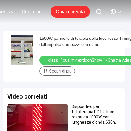
Contattaci
Chiacchierata
vents
1500W pannello di terapia della luce rossa Timin
dell'impulso due pezzi con stand
<1 class=" cusim nextIconShow ">
Chatta Ade
Scopri di più
Video correlati
Dispositivo per
fototerapia PDT a luce
rossa da 1000W con
lunghezze d'onda 630nm
660nm 810nm 850nm e