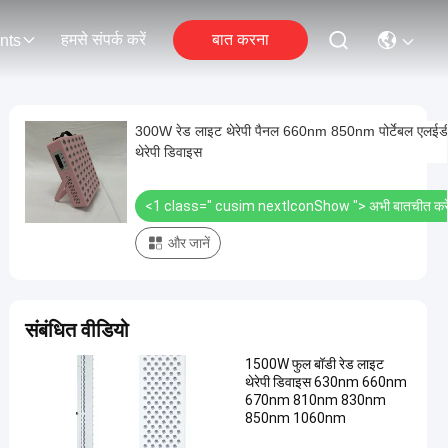
हमसे संपर्क करें
बात करना
nts
300W रेड लाइट थेरेपी पैनल 660nm 850nm पोर्टेबल एलईड
थेरेपी डिवाइस
<1 class=" cusim nextIconShow ">
अभी बातचीत करे
और जानें
संबंधित वीडियो
1500W फुल बॉडी रेड लाइट
थेरेपी डिवाइस 630nm 660nm
670nm 810nm 830nm
850nm 1060nm