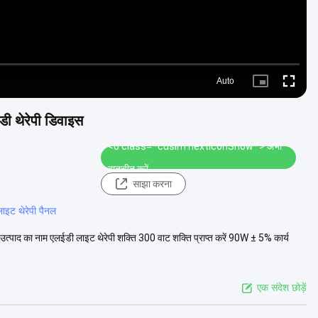
Auto
Picture-
Fullscre
in-
Picture
ी थेरेपी डिवाइस
<0 class=" cusim nextIconShow ">
अभी
बातचीत करें
साझा करना
इट थेरेपी पैनल
पाद का नाम एलईडी लाइट थेरेपी शक्ति 300 वाट शक्ति प्राप्त करें 90W ± 5% कार्य
एक संदेश छोड़ें