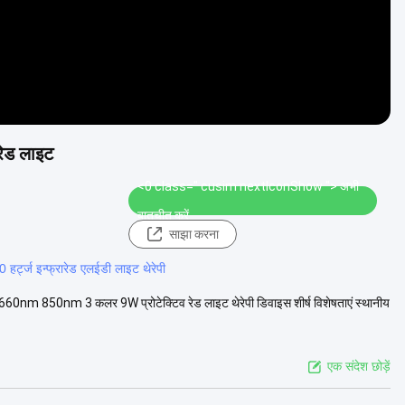
रेड लाइट
<0 class=" cusim nextIconShow ">
अभी
बातचीत करें
साझा करना
0 हर्ट्ज इन्फ्रारेड एलईडी लाइट थेरेपी
660nm 850nm 3 कलर 9W प्रोटेक्टिव रेड लाइट थेरेपी डिवाइस शीर्ष विशेषताएं स्थानीय
एक संदेश छोड़ें