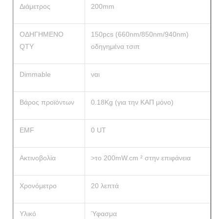
Διάμετρος
200mm
ΟΔΗΓΗΜΕΝΟ
150pcs (660nm/850nm/940nm)
QTY
οδηγημένα τσιπ
Dimmable
ναι
Βάρος προϊόντων
0.18Kg (για την ΚΑΠ μόνο)
EMF
0 UT
Ακτινοβολία
>το 200mW.cm ² στην επιφάνεια
Χρονόμετρο
20 λεπτά
Υλικό
Ύφασμα