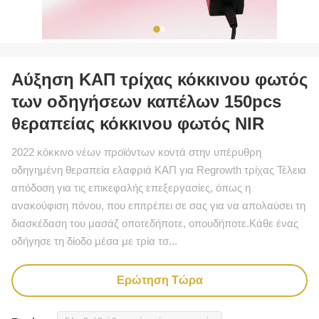
Αύξηση ΚΑΠ τρίχας κόκκινου φωτός
των οδηγήσεων καπέλων 150pcs
θεραπείας κόκκινου φωτός NIR
2022 κόκκινο νέων προϊόντων κοντά στην υπέρυθρη
οδηγημένη θεραπεία ελαφριά ΚΑΠ για Regrowth τρίχας Τέλεια
απόδοση για τις επικεφαλής επεξεργασίες, όπως η
ανακούφιση πόνου, που επιτρέπει σε σας για να απολαύσει τη
διασκέδαση του μασάζ οποτεδήποτε, οπουδήποτε.Κάθε ένας
οδήγησε τη δίοδο μέσα με τρία τσ...
Ερώτηση Τώρα