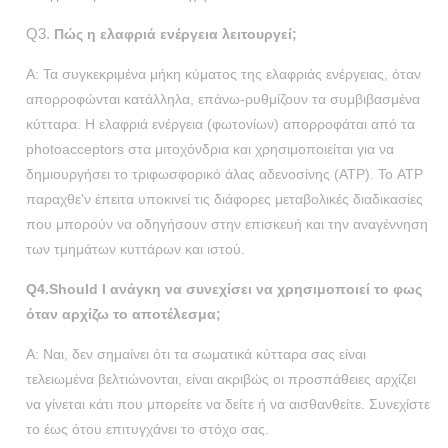
Q3.
Πώς η ελαφριά ενέργεια λειτουργεί;
Α: Τα συγκεκριμένα μήκη κύματος της ελαφριάς ενέργειας, όταν
απορροφώνται κατάλληλα, επάνω-ρυθμίζουν τα συμβιβασμένα
κύτταρα. Η ελαφριά ενέργεια (φωτονίων) απορροφάται από τα
photoacceptors στα μιτοχόνδρια και χρησιμοποιείται για να
δημιουργήσει το τριφωσφορικό άλας αδενοσίνης (ATP). Το ATP
παραχθε'ν έπειτα υποκινεί τις διάφορες μεταβολικές διαδικασίες
που μπορούν να οδηγήσουν στην επισκευή και την αναγέννηση
των τμημάτων κυττάρων και ιστού.
Q4.Should Ι ανάγκη να συνεχίσει να χρησιμοποιεί το φως
όταν αρχίζω το αποτέλεσμα;
Α: Ναι, δεν σημαίνει ότι τα σωματικά κύτταρα σας είναι
τελειωμένα βελτιώνονται, είναι ακριβώς οι προσπάθειες αρχίζει
να γίνεται κάτι που μπορείτε να δείτε ή να αισθανθείτε. Συνεχίστε
το έως ότου επιτυγχάνει το στόχο σας.