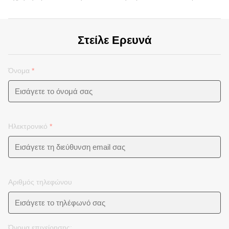
Στείλε Ερευνά
Όνομα
*
Ηλεκτρονικό
*
Αριθμός τηλεφώνου
Όνομα επιχείρησης: