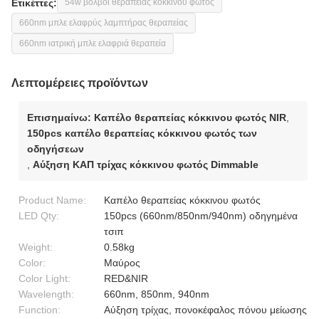
Ετικέττες:
54w βολβοί θεραπείας κόκκινου φωτός
660nm μπλε ελαφρύς λαμπτήρας θεραπείας
660nm ιατρική μπλε ελαφριά θεραπεία
Λεπτομέρειες προϊόντων
Επισημαίνω:
Καπέλο θεραπείας κόκκινου φωτός NIR
,
150pcs καπέλο θεραπείας κόκκινου φωτός των
οδηγήσεων
,
Αύξηση ΚΑΠ τρίχας κόκκινου φωτός Dimmable
Product Name:
Καπέλο θεραπείας κόκκινου φωτός
LED Qty:
150pcs (660nm/850nm/940nm) οδηγημένα
τσιπ
Weight:
0.58kg
Color:
Μαύρος
Color Light:
RED&NIR
Wavelength:
660nm, 850nm, 940nm
Function:
Αύξηση τρίχας, πονοκέφαλος πόνου μείωσης