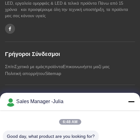
LED, εργαλεία ομορφιάς & LED & τελικά προϊόντα Πάνω από 15
χρόνια και προσφέρουμε όλη την τεχνική υποστήριξη, τα προϊόντα
μας σας κάνουν υγιείς
Γρήγοροι Σύνδεσμοι
Σπίτι
Σχετικά με εμάς
προϊόντα
Επικοινωνήστε μαζί μας
Πολιτική απορρήτου
Sitemap
Επικοινωνήστε μαζί μας
Sales Manager -Julia
Διεύθυνση:: Πάτωμα 8/9, πρωτοποριακή περιοχή βιομηχανικών
πάρκων πληροφοριών A2 ZhongTai, δρόμος No2 Dezheng,
6:48 AM
Κοινότητα ShiLongZai, πόλη ShiYan, περιοχή BaoAn,
Shenzhen Κίνα
Good day, what product are you looking for?