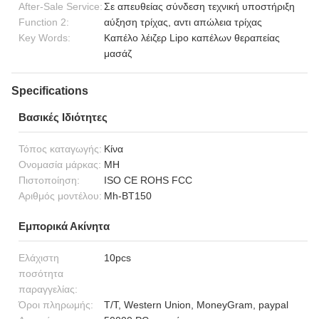
After-Sale Service:
Σε απευθείας σύνδεση τεχνική υποστήριξη
Function 2:
αύξηση τρίχας, αντι απώλεια τρίχας
Key Words:
Καπέλο λέιζερ Lipo καπέλων θεραπείας
μασάζ
Specifications
Βασικές Ιδιότητες
Τόπος καταγωγής:
Κίνα
Ονομασία μάρκας:
MH
Πιστοποίηση:
ISO CE ROHS FCC
Αριθμός μοντέλου:
Mh-BT150
Εμπορικά Ακίνητα
Ελάχιστη
10pcs
ποσότητα
παραγγελίας:
Όροι πληρωμής:
T/T, Western Union, MoneyGram, paypal