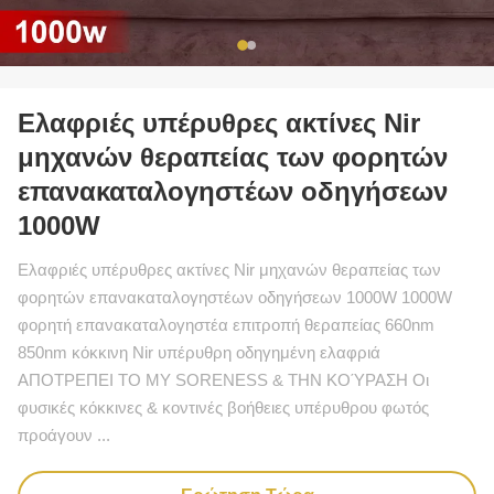
Ελαφριές υπέρυθρες ακτίνες Nir
μηχανών θεραπείας των φορητών
επανακαταλογηστέων οδηγήσεων
1000W
Ελαφριές υπέρυθρες ακτίνες Nir μηχανών θεραπείας των
φορητών επανακαταλογηστέων οδηγήσεων 1000W 1000W
φορητή επανακαταλογηστέα επιτροπή θεραπείας 660nm
850nm κόκκινη Nir υπέρυθρη οδηγημένη ελαφριά
ΑΠΟΤΡΕΠΕΙ ΤΟ ΜΥ SORENESS & ΤΗΝ ΚΟΎΡΑΣΗ Οι
φυσικές κόκκινες & κοντινές βοήθειες υπέρυθρου φωτός
προάγουν ...