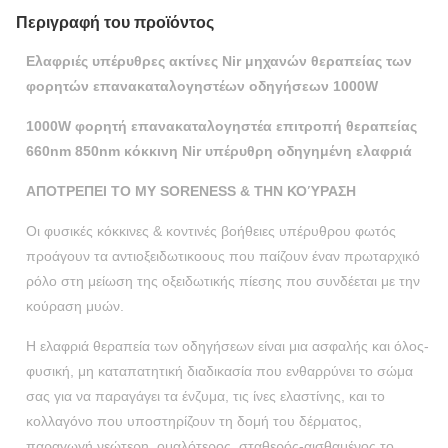
Περιγραφή του προϊόντος
Ελαφριές υπέρυθρες ακτίνες Nir μηχανών θεραπείας των
φορητών επανακαταλογηστέων οδηγήσεων 1000W
1000W φορητή επανακαταλογηστέα επιτροπή θεραπείας
660nm 850nm κόκκινη Nir υπέρυθρη οδηγημένη ελαφριά
ΑΠΟΤΡΕΠΕΙ ΤΟ ΜΥ SORENESS & ΤΗΝ ΚΟΎΡΑΣΗ
Οι φυσικές κόκκινες & κοντινές βοήθειες υπέρυθρου φωτός
προάγουν τα αντιοξειδωτικοους που παίζουν έναν πρωταρχικό
ρόλο στη μείωση της οξειδωτικής πίεσης που συνδέεται με την
κούραση μυών.
Η ελαφριά θεραπεία των οδηγήσεων είναι μια ασφαλής και όλος-
φυσική, μη καταπατητική διαδικασία που ενθαρρύνει το σώμα
σας για να παραγάγει τα ένζυμα, τις ίνες ελαστίνης, και το
κολλαγόνο που υποστηρίζουν τη δομή του δέρματος,
παραγωγή νεώτερη, ομαλότερος, σταθερός-αισθαμένος το