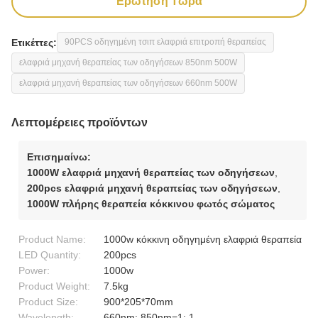
Ερώτηση Τώρα
Ετικέττες:
90PCS οδηγημένη τσιπ ελαφριά επιτροπή θεραπείας
ελαφριά μηχανή θεραπείας των οδηγήσεων 850nm 500W
ελαφριά μηχανή θεραπείας των οδηγήσεων 660nm 500W
Λεπτομέρειες προϊόντων
Επισημαίνω:
1000W ελαφριά μηχανή θεραπείας των οδηγήσεων
,
200pcs ελαφριά μηχανή θεραπείας των οδηγήσεων
,
1000W πλήρης θεραπεία κόκκινου φωτός σώματος
Product Name:
1000w κόκκινη οδηγημένη ελαφριά θεραπεία
LED Quantity:
200pcs
Power:
1000w
Product Weight:
7.5kg
Product Size:
900*205*70mm
Wavelength:
660nm: 850nm=1: 1