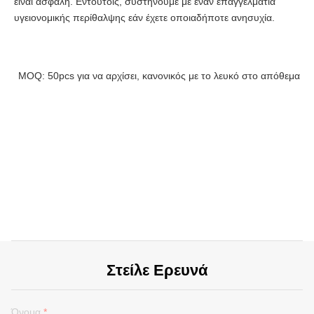
είναι ασφαλή. Εντούτοις, συστήνουμε με έναν επαγγελματία 
υγειονομικής περίθαλψης εάν έχετε οποιαδήποτε ανησυχία.
MOQ: 50pcs για να αρχίσει, κανονικός με το λευκό στο απόθεμα
Στείλε Ερευνά
Όνομα
*