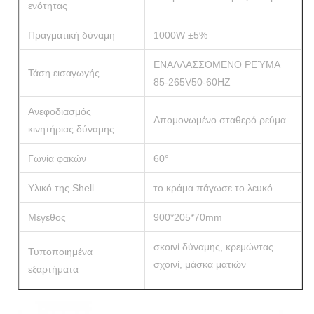
ενότητας
Πραγματική δύναμη
1000W ±5%
ΕΝΑΛΛΑΣΣΌΜΕΝΟ ΡΕΎΜΑ
Τάση εισαγωγής
85-265V50-60HZ
Ανεφοδιασμός
Απομονωμένο σταθερό ρεύμα
κινητήριας δύναμης
Γωνία φακών
60°
Υλικό της Shell
το κράμα πάγωσε το λευκό
Μέγεθος
900*205*70mm
σκοινί δύναμης, κρεμώντας
Τυποποιημένα
σχοινί, μάσκα ματιών
εξαρτήματα