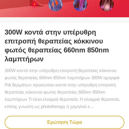
300W κοντά στην υπέρυθρη
επιτροπή θεραπείας κόκκινου
φωτός θεραπείας 660nm 850nm
λαμπτήρων
300W κοντά στην υπέρυθρη επιτροπή θεραπείας κόκκινου
φωτός θεραπείας 660nm 850nm λαμπτήρων 300W ομορφιά
Pdt δερμάτων προσώπου κοντά στην υπέρυθρη επιτροπή
θεραπείας κόκκινου φωτός θεραπείας 660nm 850nm
λαμπτήρων Τι είναι ελαφριά θεραπεία; Η ελαφριά θεραπεία,
επίσης γνωστή ως phototherapy ή χαμηλού ε...
Ερώτηση Τώρα