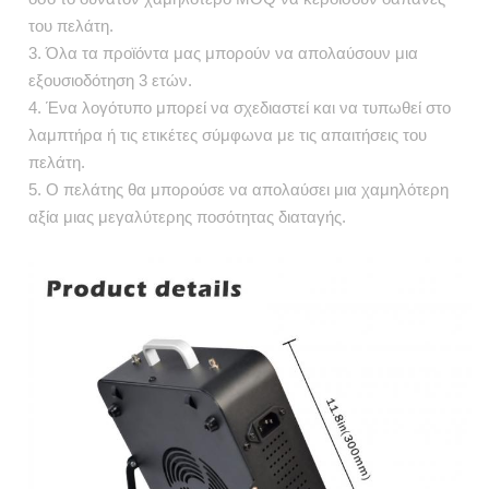
του πελάτη.
3. Όλα τα προϊόντα μας μπορούν να απολαύσουν μια
εξουσιοδότηση 3 ετών.
4. Ένα λογότυπο μπορεί να σχεδιαστεί και να τυπωθεί στο
λαμπτήρα ή τις ετικέτες σύμφωνα με τις απαιτήσεις του
πελάτη.
5. Ο πελάτης θα μπορούσε να απολαύσει μια χαμηλότερη
αξία μιας μεγαλύτερης ποσότητας διαταγής.