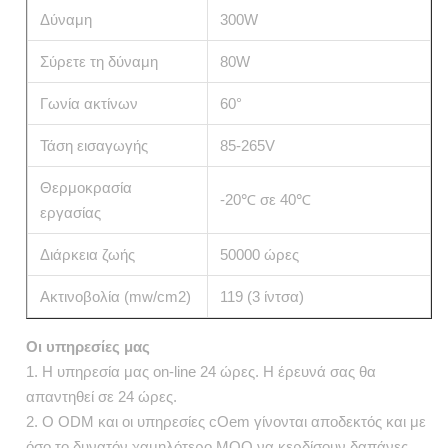
Δύναμη
300W
Σύρετε τη δύναμη
80W
Γωνία ακτίνων
60°
Τάση εισαγωγής
85-265V
Θερμοκρασία
-20℃ σε 40℃
εργασίας
Διάρκεια ζωής
50000 ώρες
Ακτινοβολία (mw/cm2)
119 (3 ίντσα)
Οι υπηρεσίες μας
1. Η υπηρεσία μας on-line 24 ώρες. Η έρευνά σας θα
απαντηθεί σε 24 ώρες.
2. Ο ODM και οι υπηρεσίες cOem γίνονται αποδεκτός και με
όσο το δυνατόν χαμηλότερο MOQ να κερδίσουν δαπάνες