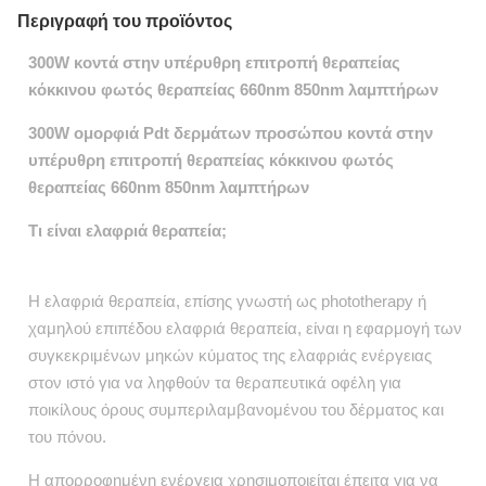
Περιγραφή του προϊόντος
300W κοντά στην υπέρυθρη επιτροπή θεραπείας
κόκκινου φωτός θεραπείας 660nm 850nm λαμπτήρων
300W ομορφιά Pdt δερμάτων προσώπου κοντά στην
υπέρυθρη επιτροπή θεραπείας κόκκινου φωτός
θεραπείας 660nm 850nm λαμπτήρων
Τι είναι ελαφριά θεραπεία;
Η ελαφριά θεραπεία, επίσης γνωστή ως phototherapy ή
χαμηλού επιπέδου ελαφριά θεραπεία, είναι η εφαρμογή των
συγκεκριμένων μηκών κύματος της ελαφριάς ενέργειας
στον ιστό για να ληφθούν τα θεραπευτικά οφέλη για
ποικίλους όρους συμπεριλαμβανομένου του δέρματος και
του πόνου.
Η απορροφημένη ενέργεια χρησιμοποιείται έπειτα για να