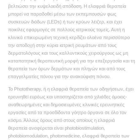
βελτιώσει την κυψελοειδή απόδοση. Η ελαφριά θεραπεία
μπορεί να παραδοθεί μέσω των εκπεμπουσών φως
συσκευών διόδων (LEDs) ή των κρύων λέιζερ, και έχει
ποικίλες εφαρμογές σε πολλούς ιατρικούς τομείς. Αυτή η
κλινικά επικυρωμένη τεχνική κερδίζει ολοένα περισσότερο
την αποδοχή στην κύρια ιατρική ρευμάτων από τους
δερματολόγους και τους καλλυντικούς χειρούργους ως μη
καταπατητική θεραπευτική μορφή για την επεξεργασία και τη
θεραπεία των όρων δερμάτων και πληγών και από τους
επαγγελματίες πόνου για την ανακούφιση πόνου.
Το Phototherapy, ή η ελαφριά θεραπεία των οδηγήσεων, έχει
ερευνηθεί ευρέως και υποστηρίζεται από χιλιάδες όμοιος-
αναθεωρημένες και δημοσιευμένες κλινικές ερευνητικές
εργασίες από τα προσδίδοντα γόητρο όργανα σε όλο τον
κόσμο. Άλλους όρους από στους οποίους η ελαφριά
θεραπεία αναφέρεται είναι photobiostimulation,
photobiomodulation, photomedicine, ελαφριά θεραπεία των