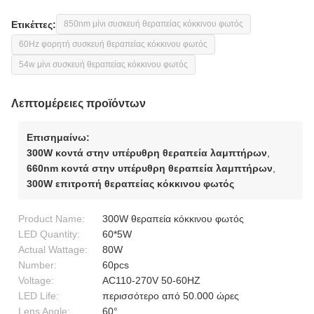
Ετικέττες:
850nm μίνι συσκευή θεραπείας κόκκινου φωτός
60Hz φορητή συσκευή θεραπείας κόκκινου φωτός
54w μίνι συσκευή θεραπείας κόκκινου φωτός
Λεπτομέρειες προϊόντων
Επισημαίνω:
300W κοντά στην υπέρυθρη θεραπεία λαμπτήρων
,
660nm κοντά στην υπέρυθρη θεραπεία λαμπτήρων
,
300W επιτροπή θεραπείας κόκκινου φωτός
Product Name:
300W θεραπεία κόκκινου φωτός
LED Quantity:
60*5W
Actual Wattage:
80W
Number:
60pcs
Voltage:
AC110-270V 50-60HZ
LED Life:
περισσότερο από 50.000 ώρες
Lens Angle:
60°