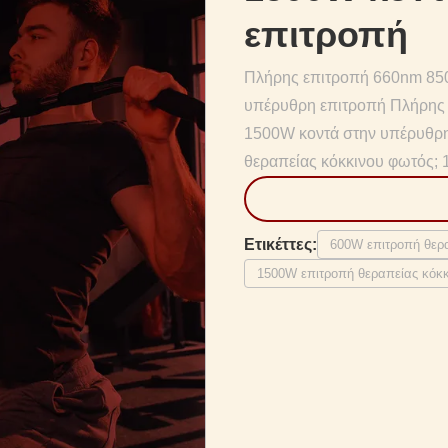
επιτροπή
Πλήρης επιτροπή 660nm 85
υπέρυθρη επιτροπή Πλήρης
1500W κοντά στην υπέρυθρη 
θεραπείας κόκκινου φωτός; 1
Ετικέττες:
600W επιτροπή θερ
1500W επιτροπή θεραπείας κόκ