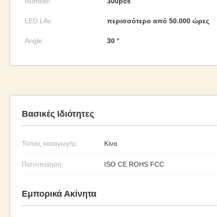
Number:
300pcs
LED Life:
περισσότερο από 50.000 ώρες
Angle:
30 °
Βασικές Ιδιότητες
Τόπος καταγωγής:
Κίνα
Πιστοποίηση:
ISO CE ROHS FCC
Εμπορικά Ακίνητα