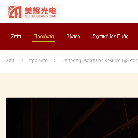
Σπίτι
Προϊόντα
Βίντεο
Σχετικά Με Εμάς
Σπίτι
προϊόντα
Επιτροπή θεραπείας κόκκινου φωτός