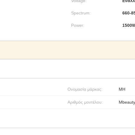
Voltage:
Εναλλ
Spectrum:
660-8
Power:
1500
Ονομασία μάρκας:
MH
Αριθμός μοντέλου:
Mbeaut