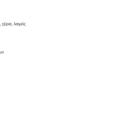
 χέρια, λαιμός
ων