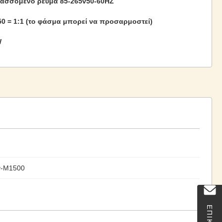
ασσόμενο ρεύμα 85-265v50-60HZ
50 = 1:1 (το φάσμα μπορεί να προσαρμοστεί)
W
y-M1500