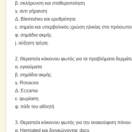
β. σκλήρυνση και σταθεροποίηση
γ. αντι γήρανση
Δ. Blemishes και ερυθρότητα
ε. σημεία και υπερβολικός-χρώση ηλικίας στο πρόσωπο,
φ. σημάδια ακμής
j. αύξηση τρίχας
2. Θεραπεία κόκκινου φωτός για τα προβλήματα δερμάτ
α. εγκαύματα
β. σημάδια ακμής
γ. Rosacea
Δ. Eczama
ε. ψωρίαση
φ. πόδι του αθλητή
3. Θεραπεία κόκκινου φωτός για την ανακούφιση πόνου
α. Herniated και διογκώνοντας dscs