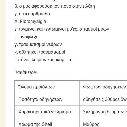
β. ο μυς αφορούσε τον πόνο στην πλάτη
γ. οστεοαρθρίτιδα
Δ. Fibromyalgia
ε. τργμένοι και τεντωμένοι μυ'ες, σπασμοί μυών
φ. ανάφλεξη
γ. τραυματισμοί νεύρων
χ. αθλητικοί τραυματισμοί
Ι. πόνος λαιμών και ακαμψία
Παράμετροι
Όνομα προϊόντων
Φως των οδηγήσεων 
Ποσότητα οδηγήσεων
οδηγήσεις 300pcs 5w
Χαρακτηριστικό γνώρισμα
Σκλήρυνση δερμάτων
Χρώμα της Shell
Μαύρος