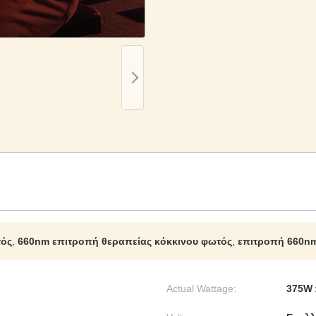
τός
,
660nm επιτροπή θεραπείας κόκκινου φωτός
,
επιτροπή 660n
Actual Wattage:
375W 