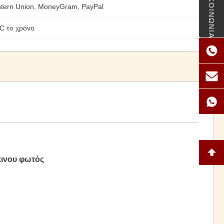
ΕΠΙΚΟΙΝΩΝΙΑ
stern Union, MoneyGram, PayPal
C το χρόνο
ινου φωτός