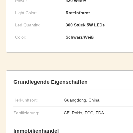
Power:
420 W±5%
Light Color:
Rot+Infrarot
Led Quantity:
300 Stück 5W LEDs
Color:
Schwarz/Weiß
Grundlegende Eigenschaften
Herkunftsort:
Guangdong, China
Zertifizierung:
CE, RoHs, FCC, FDA
Immobilienhandel