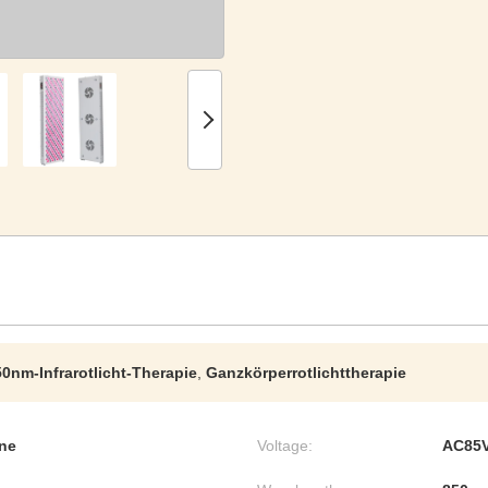
0nm-Infrarotlicht-Therapie
,
Ganzkörperrotlichttherapie
ne
Voltage:
AC85V