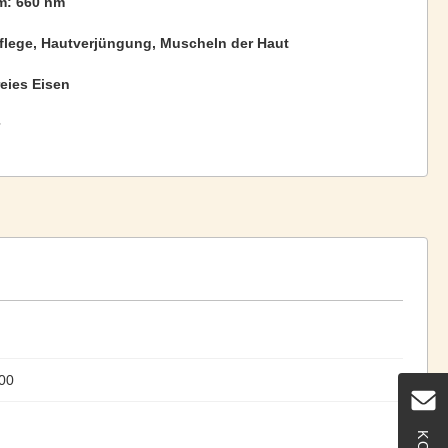
m: 660 nm
flege, Hautverjüngung, Muscheln der Haut
eies Eisen
00