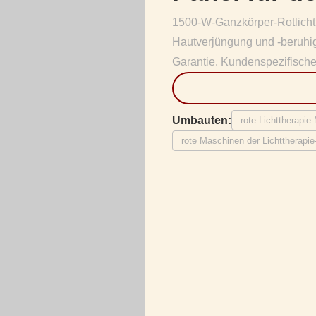
1500-W-Ganzkörper-Rotlicht
Hautverjüngung und -beruhi
Garantie. Kundenspezifisch
Umbauten:
rote Lichttherap
rote Maschinen der Lichttherapi