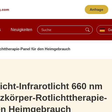
ng.com
Anfrage
s
Neuigkeiten
G
ichttherapie-Panel für den Heimgebrauch
icht-Infrarotlicht 660 nm
körper-Rotlichttherapie-
den Heimgebrauch