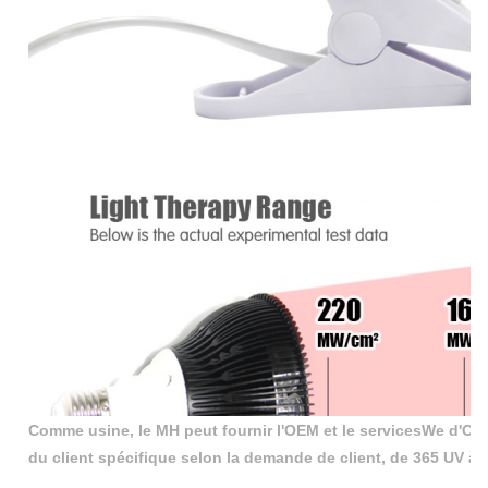
Comme usine, le MH peut fournir l'OEM et le servicesWe d'OD
du client spécifique selon la demande de client, de 365 UV à 