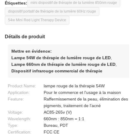
Étiquettes:
mini dispositif de thérapie de la lumière 850nm rouge
dispositif portatif de thérapie de la lumière 60Hz rouge
54w Mini Red Light Therapy Device
Détails de produit
Mettre en évidence:
Lampe 54W de thérapie de lumière rouge de LED
,
Lampe 660nm de thérapie de lumière rouge de LED
,
Dispositif infrarouge commercial de thérapie
Product Name:
lampe rouge de la thérapie 54W
Application:
Pour le commerce et l'usage à la maison
Feature:
Raffermissement de la peau, élimination des
pigments, traitement de l'acné
Voltage:
AC85-265v (V)
Wavelength:
660nm : 850nm = 1:1
Type:
Bureau, PDT
Certification:
FCC CE