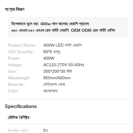
পণ্যের বিবরণ
বিশেষভাবে তুলে ধরা:
400w লাল আলোর থেরাপি প্যানেল
,
৬৬০ এনএম ৮৫০ এনএম রেড লাইট থেরাপি
,
OEM ODM রেড লাইট মেশিন
Product Name::
400W LED লাইট থেরাপি
LED Quantity::
80*5 ডাব্লু
Power::
400W
Voltage::
AC110-270V 50-60Hz
Size::
300*200*30 মিমি
Wavelength:
850nm/660nm
Material::
স্টেইনলেস লোহা
Color:
কালো/সাদা
Specifications
মৌলিক বৈশিষ্ট্য
উৎপত্তি স্থান:
চীন