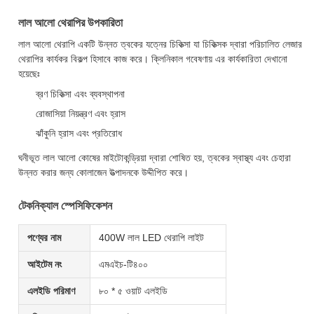
লাল আলো থেরাপির উপকারিতা
লাল আলো থেরাপি একটি উন্নত ত্বকের যত্নের চিকিত্সা যা চিকিত্সক দ্বারা পরিচালিত লেজার
থেরাপির কার্যকর বিকল্প হিসাবে কাজ করে। ক্লিনিকাল গবেষণায় এর কার্যকারিতা দেখানো
হয়েছেঃ
ব্রণ চিকিত্সা এবং ব্যবস্থাপনা
রোজাসিয়া নিয়ন্ত্রণ এবং হ্রাস
ঝাঁকুনি হ্রাস এবং প্রতিরোধ
ঘনীভূত লাল আলো কোষের মাইটোকন্ড্রিয়া দ্বারা শোষিত হয়, ত্বকের স্বাস্থ্য এবং চেহারা
উন্নত করার জন্য কোলাজেন উত্পাদনকে উদ্দীপিত করে।
টেকনিক্যাল স্পেসিফিকেশন
পণ্যের নাম
400W লাল LED থেরাপি লাইট
আইটেম নং
এমএইচ-টি৪০০
এলইডি পরিমাণ
৮০ * ৫ ওয়াট এলইডি