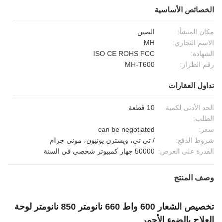
الخصائص الأساسية
مكان المنشأ:
الصين
الاسم التجاري:
MH
الشهادة:
ISO CE ROHS FCC
رقم الطراز:
MH-T600
تداول العقارات
الحد الأدنى لكمية
10 قطعة
الطلب:
سعر:
can be negotiated
شروط الدفع:
/ تي تي، ويسترن يونيون، موني جرام
القدرة على العرض:
50000 جهاز كمبيوتر شخصي في السنة
وصف المنتج
تخصيص الشعار 600 واط 660 نانومتر 850 نانومتر لوحة
العلاج بالضوء الأحمر