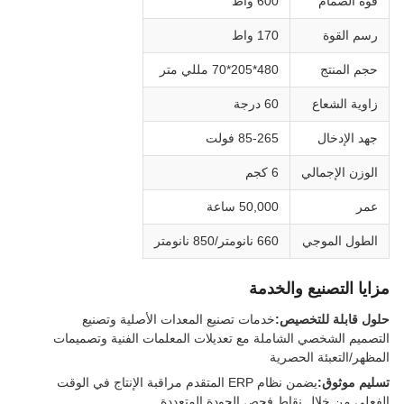
قوة الصمام
600 واط
رسم القوة
170 واط
حجم المنتج
480*205*70 مللي متر
زاوية الشعاع
60 درجة
جهد الإدخال
85-265 فولت
الوزن الإجمالي
6 كجم
عمر
50,000 ساعة
الطول الموجي
660 نانومتر/850 نانومتر
مزايا التصنيع والخدمة
حلول قابلة للتخصيص:
خدمات تصنيع المعدات الأصلية وتصنيع
التصميم الشخصي الشاملة مع تعديلات المعلمات الفنية وتصميمات
المظهر/التعبئة الحصرية
تسليم موثوق:
يضمن نظام ERP المتقدم مراقبة الإنتاج في الوقت
الفعلي من خلال نقاط فحص الجودة المتعددة