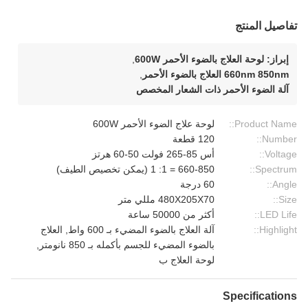
تفاصيل المنتج
إبراز:
لوحة العلاج بالضوء الأحمر 600W
,
660nm 850nm العلاج بالضوء الأحمر
,
آلة الضوء الأحمر ذات الشعار المخصص
Product Name::
لوحة علاج الضوء الأحمر 600W
Number::
120 قطعة
Voltage::
أس 85-265 فولت 50-60 هرتز
Spectrum::
660-850 = 1: 1 (يمكن تخصيص الطيف)
Angle::
60 درجة
Size::
480X205X70 مللي متر
LED Life::
أكثر من 50000 ساعة
Highlight::
آلة العلاج بالضوء المضيء بـ 600 واط, العلاج
بالضوء المضيء للجسم بأكمله بـ 850 نانومتر,
لوحة العلاج ب
Specifications